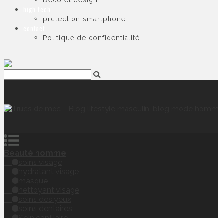
Déco et design
high-tech
protection smartphone
contact
Politique de confidentialité
Beauté homme
soins visage
hydratant visage
masque
nettoyant visage
soins des yeux
soins dentaires
Soin capillaire