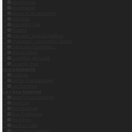
sportswear
unde'rwear
bijoux et accessoires
montres
bracelets cuir
foulard
cravate/ nœud papillon
chapeau/ casquette/ béret
ceintures/bretelles....
chaussettes
Lunettes de soleil
Le petit mec
maroquinerie
bagage
petite maroquinerie
sac homme
Les box homme
beauty box homme
beerbox
Box lifestyle
Box Spiritueux
food box
les box café
les boxs coquines