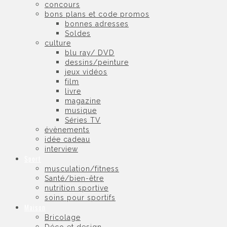
concours
bons plans et code promos
bonnes adresses
Soldes
culture
blu ray/ DVD
dessins/peinture
jeux vidéos
film
livre
magazine
musique
Séries TV
évènements
idée cadeau
interview
Sport
musculation/fitness
Santé/bien-être
nutrition sportive
soins pour sportifs
Maison
Bricolage