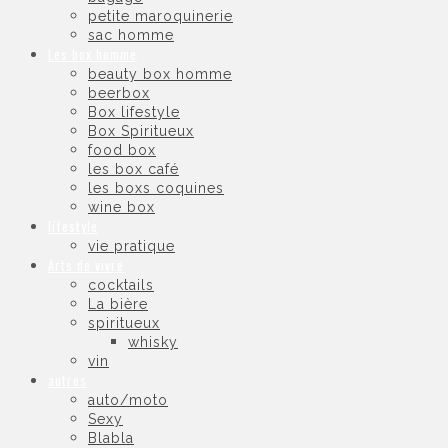
petite maroquinerie
sac homme
Les box homme
beauty box homme
beerbox
Box lifestyle
Box Spiritueux
food box
les box café
les boxs coquines
wine box
lifestyle
vie pratique
Arts de vivre
cocktails
La bière
spiritueux
whisky
vin
autres
auto/moto
Sexy
Blabla