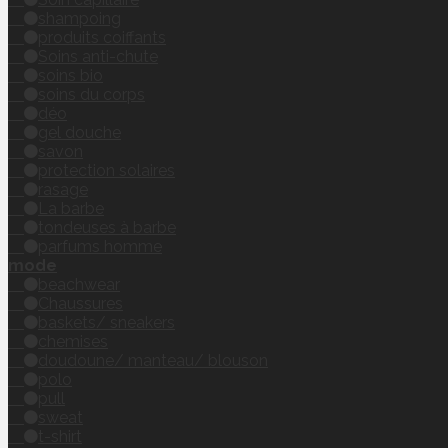
shampoing
produits coiffants
Soins anti-chute
soins bio
soins du corps
déo
gel douche
savon
protection solaires
rasage
La barbe
tondeuses à barbe
parfums homme
mode
beachwear
Chaussures
baskets/ sneakers
chemises
doudoune/ manteau/ blouson
polo
pull
sweat
t-shirt