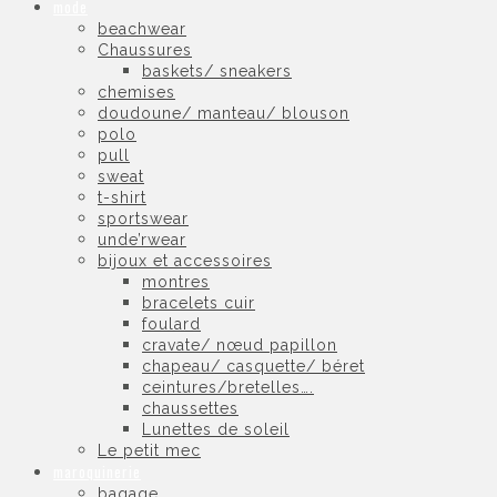
mode
beachwear
Chaussures
baskets/ sneakers
chemises
doudoune/ manteau/ blouson
polo
pull
sweat
t-shirt
sportswear
unde’rwear
bijoux et accessoires
montres
bracelets cuir
foulard
cravate/ nœud papillon
chapeau/ casquette/ béret
ceintures/bretelles….
chaussettes
Lunettes de soleil
Le petit mec
maroquinerie
bagage