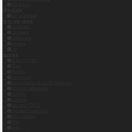
wine box
lifestyle
vie pratique
Arts de vivre
cocktails
La bière
spiritueux
whisky
vin
autres
auto/moto
Sexy
Blabla
concours
bons plans et code promos
bonnes adresses
Soldes
culture
blu ray/ DVD
dessins/peinture
jeux vidéos
film
livre