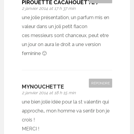
PIROUETTE CACAHOUETTE )
2 janvier 2014 at 17 h 37 min
une jolie présentation, un parfum mis en
valeur dans un joli petit flacon
ces messieurs sont chanceux, peut etre
un jour on aura le droit a une version
feminine 🙂
RÉPONDRE
MYNOUCHETTE
2 janvier 2014 at 18 h 15 min
une bien jolie idée pour la st valentin qui
approche… mon homme va sentir bon je
crois !
MERCI !