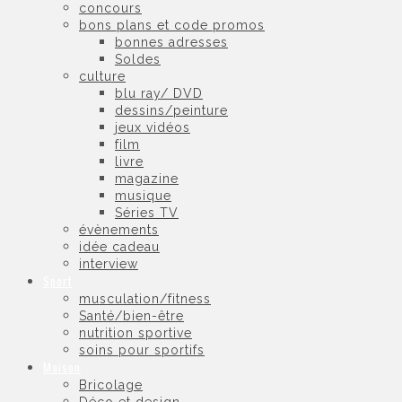
concours
bons plans et code promos
bonnes adresses
Soldes
culture
blu ray/ DVD
dessins/peinture
jeux vidéos
film
livre
magazine
musique
Séries TV
évènements
idée cadeau
interview
Sport
musculation/fitness
Santé/bien-être
nutrition sportive
soins pour sportifs
Maison
Bricolage