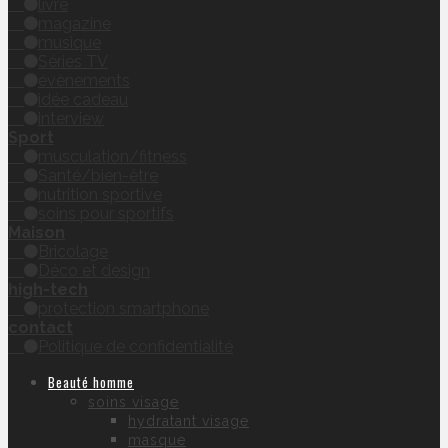
livre
magazine
musique
Séries TV
évènements
idée cadeau
interview
Sport
musculation/fitness
Santé/bien-être
nutrition sportive
soins pour sportifs
Maison
Bricolage
Déco et design
high-tech
protection smartphone
contact
Politique de confidentialité
Beauté homme
soins visage
hydratant visage
masque