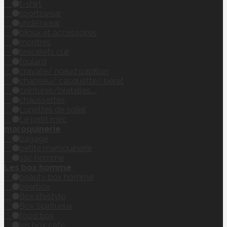
t-shirt
sportswear
unde'rwear
bijoux et accessoires
montres
bracelets cuir
foulard
cravate/ nœud papillon
chapeau/ casquette/ béret
ceintures/bretelles....
chaussettes
Lunettes de soleil
Le petit mec
maroquinerie
bagage
petite maroquinerie
sac homme
Les box homme
beauty box homme
beerbox
Box lifestyle
Box Spiritueux
food box
les box café