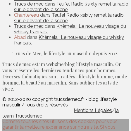
Trucs de mec
dans
Teufel Radio 3sixty remet la radio
sur le devant de la scène
Chantereau
dans
Teufel Radio 3sixty remet la radio
sur le devant de la scène
Trucs de mec
dans
Khêmeia : Le nouveau visage du
whisky français.
Abad
dans
Khêmeia : Le nouveau visage du whisky
français.
Trucs de Mec, le lifestyle au masculin depuis 2012.
Trucs de mec est un webzine/blog lifestyle masculin. On
vous présente les dernières tendances pour hommes.
Diverses thématiques sont traitées : lifestyle homme, mode
homme, la beauté au masculin. Sans oublier les arts de
vivre.
© 2012-2020 copyright trucsdemec.fr - blog lifestyle
masculin/Tous droits réservés
Mentions Légales
/
la
team Trucsdemec
Comme tous les sites utilisons des cookies pour vous
garantir la meilleure expérience sur notre site. Si vous