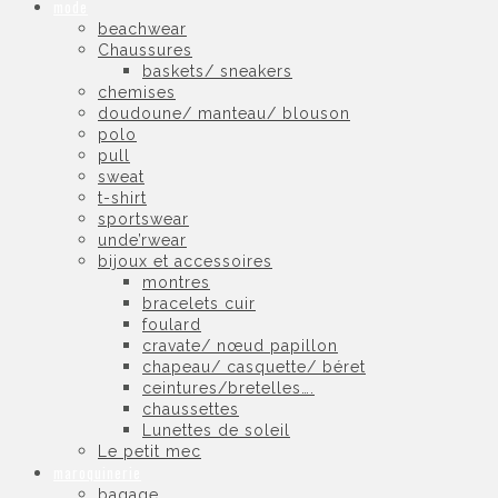
mode
beachwear
Chaussures
baskets/ sneakers
chemises
doudoune/ manteau/ blouson
polo
pull
sweat
t-shirt
sportswear
unde’rwear
bijoux et accessoires
montres
bracelets cuir
foulard
cravate/ nœud papillon
chapeau/ casquette/ béret
ceintures/bretelles….
chaussettes
Lunettes de soleil
Le petit mec
maroquinerie
bagage