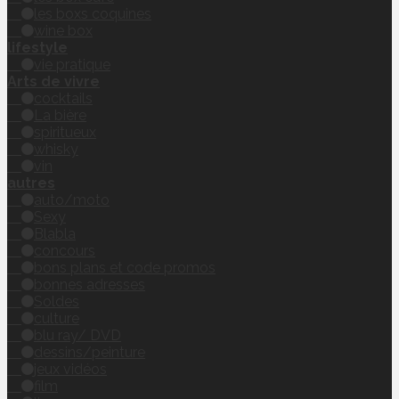
les boxs coquines
wine box
lifestyle
vie pratique
Arts de vivre
cocktails
La bière
spiritueux
whisky
vin
autres
auto/moto
Sexy
Blabla
concours
bons plans et code promos
bonnes adresses
Soldes
culture
blu ray/ DVD
dessins/peinture
jeux vidéos
film