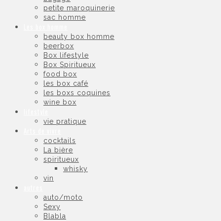
petite maroquinerie
sac homme
Les box homme
beauty box homme
beerbox
Box lifestyle
Box Spiritueux
food box
les box café
les boxs coquines
wine box
lifestyle
vie pratique
Arts de vivre
cocktails
La bière
spiritueux
whisky
vin
autres
auto/moto
Sexy
Blabla