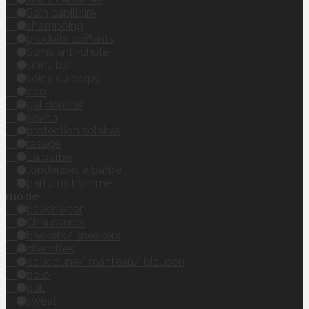
Soin capillaire
shampoing
produits coiffants
Soins anti-chute
soins bio
soins du corps
déo
gel douche
savon
protection solaires
rasage
La barbe
tondeuses à barbe
parfums homme
mode
beachwear
Chaussures
baskets/ sneakers
chemises
doudoune/ manteau/ blouson
polo
pull
sweat