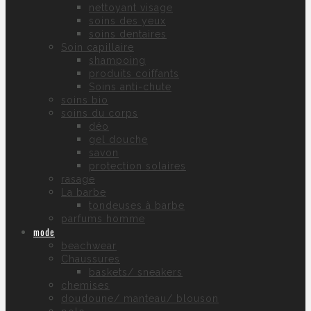
nettoyant visage
soins des yeux
soins dentaires
Soin capillaire
shampoing
produits coiffants
Soins anti-chute
soins bio
soins du corps
déo
gel douche
savon
protection solaires
rasage
La barbe
tondeuses à barbe
parfums homme
mode
beachwear
Chaussures
baskets/ sneakers
chemises
doudoune/ manteau/ blouson