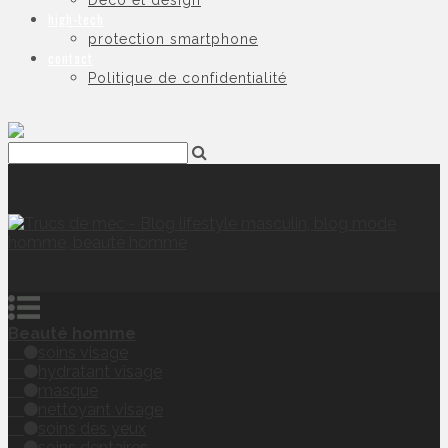
Déco et design
high-tech
protection smartphone
contact
Politique de confidentialité
Beauté homme
soins visage
hydratant visage
masque
nettoyant visage
soins des yeux
soins dentaires