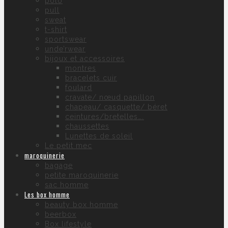
polo
pull
sweat
t-shirt
sportswear
unde’rwear
bijoux et accessoires
montres
bracelets cuir
foulard
cravate/ nœud papillon
chapeau/ casquette/ béret
ceintures/bretelles….
chaussettes
Lunettes de soleil
Le petit mec
maroquinerie
bagage
petite maroquinerie
sac homme
Les box homme
beauty box homme
beerbox
Box lifestyle