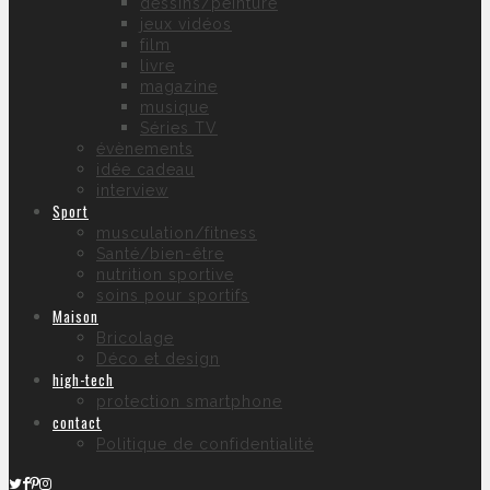
dessins/peinture
jeux vidéos
film
livre
magazine
musique
Séries TV
évènements
idée cadeau
interview
Sport
musculation/fitness
Santé/bien-être
nutrition sportive
soins pour sportifs
Maison
Bricolage
Déco et design
high-tech
protection smartphone
contact
Politique de confidentialité