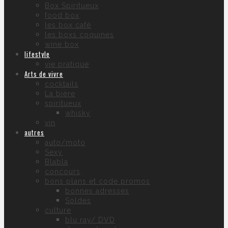
Box Spiritueux
food box
les box café
les boxs coquines
wine box
lifestyle
vie pratique
Arts de vivre
cocktails
La bière
spiritueux
whisky
vin
autres
auto/moto
Sexy
Blabla
concours
bons plans et code promos
bonnes adresses
Soldes
culture
blu ray/ DVD