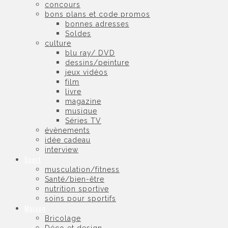
concours
bons plans et code promos
bonnes adresses
Soldes
culture
blu ray/ DVD
dessins/peinture
jeux vidéos
film
livre
magazine
musique
Séries TV
évènements
idée cadeau
interview
Sport
musculation/fitness
Santé/bien-être
nutrition sportive
soins pour sportifs
Maison
Bricolage