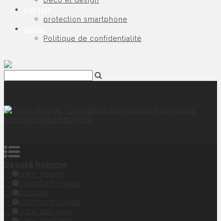
Déco et design
high-tech
protection smartphone
contact
Politique de confidentialité
Beauté homme
soins visage
hydratant visage
masque
nettoyant visage
soins des yeux
soins dentaires