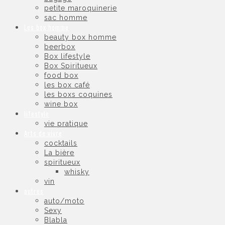
petite maroquinerie
sac homme
Les box homme
beauty box homme
beerbox
Box lifestyle
Box Spiritueux
food box
les box café
les boxs coquines
wine box
lifestyle
vie pratique
Arts de vivre
cocktails
La bière
spiritueux
whisky
vin
autres
auto/moto
Sexy
Blabla