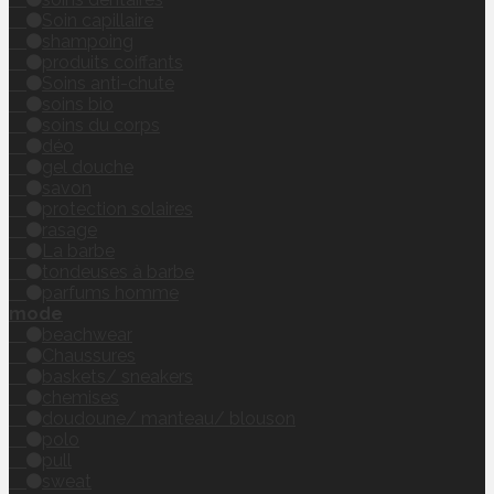
Soin capillaire
shampoing
produits coiffants
Soins anti-chute
soins bio
soins du corps
déo
gel douche
savon
protection solaires
rasage
La barbe
tondeuses à barbe
parfums homme
mode
beachwear
Chaussures
baskets/ sneakers
chemises
doudoune/ manteau/ blouson
polo
pull
sweat