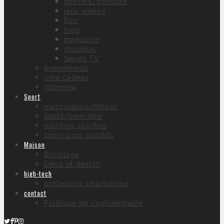
dessins/peinture
jeux vidéos
film
livre
magazine
musique
Séries TV
évènements
idée cadeau
interview
Sport
musculation/fitness
Santé/bien-être
nutrition sportive
soins pour sportifs
Maison
Bricolage
Déco et design
high-tech
protection smartphone
contact
Politique de confidentialité