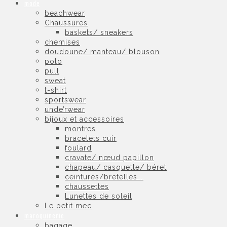
mode
beachwear
Chaussures
baskets/ sneakers
chemises
doudoune/ manteau/ blouson
polo
pull
sweat
t-shirt
sportswear
unde’rwear
bijoux et accessoires
montres
bracelets cuir
foulard
cravate/ nœud papillon
chapeau/ casquette/ béret
ceintures/bretelles….
chaussettes
Lunettes de soleil
Le petit mec
maroquinerie
bagage