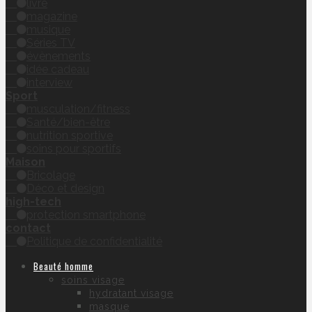
livre
magazine
musique
Séries TV
évènements
idée cadeau
interview
Sport
musculation/fitness
Santé/bien-être
nutrition sportive
soins pour sportifs
Maison
Bricolage
Déco et design
high-tech
protection smartphone
contact
Politique de confidentialité
Beauté homme
soins visage
hydratant visage
masque