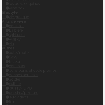
les boxs coquines
wine box
lifestyle
vie pratique
Arts de vivre
cocktails
La bière
spiritueux
whisky
vin
autres
auto/moto
Sexy
Blabla
concours
bons plans et code promos
bonnes adresses
Soldes
culture
blu ray/ DVD
dessins/peinture
jeux vidéos
film