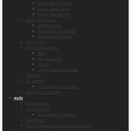
nettoyant visage
soins des yeux
soins dentaires
Soin capillaire
shampoing
produits coiffants
Soins anti-chute
soins bio
soins du corps
déo
gel douche
savon
protection solaires
rasage
La barbe
tondeuses à barbe
parfums homme
mode
beachwear
Chaussures
baskets/ sneakers
chemises
doudoune/ manteau/ blouson