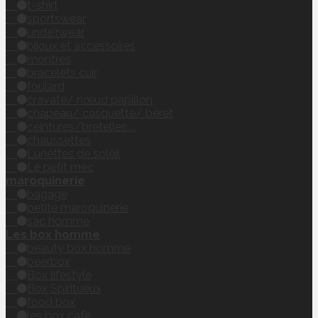
t-shirt
sportswear
unde'rwear
bijoux et accessoires
montres
bracelets cuir
foulard
cravate/ nœud papillon
chapeau/ casquette/ béret
ceintures/bretelles....
chaussettes
Lunettes de soleil
Le petit mec
maroquinerie
bagage
petite maroquinerie
sac homme
Les box homme
beauty box homme
beerbox
Box lifestyle
Box Spiritueux
food box
les box café