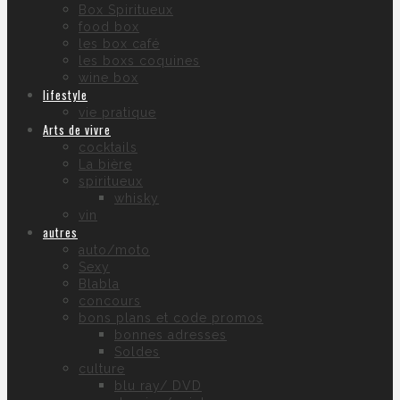
Box Spiritueux
food box
les box café
les boxs coquines
wine box
lifestyle
vie pratique
Arts de vivre
cocktails
La bière
spiritueux
whisky
vin
autres
auto/moto
Sexy
Blabla
concours
bons plans et code promos
bonnes adresses
Soldes
culture
blu ray/ DVD