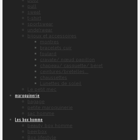
polo
pull
sweat
t-shirt
sportswear
unde’rwear
bijoux et accessoires
montres
bracelets cuir
foulard
cravate/ nœud papillon
chapeau/ casquette/ béret
ceintures/bretelles….
chaussettes
Lunettes de soleil
Le petit mec
maroquinerie
bagage
petite maroquinerie
sac homme
Les box homme
beauty box homme
beerbox
Box lifestyle