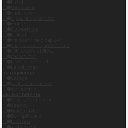
t-shirt
sportswear
unde'rwear
bijoux et accessoires
montres
bracelets cuir
foulard
cravate/ nœud papillon
chapeau/ casquette/ béret
ceintures/bretelles....
chaussettes
Lunettes de soleil
Le petit mec
maroquinerie
bagage
petite maroquinerie
sac homme
Les box homme
beauty box homme
beerbox
Box lifestyle
Box Spiritueux
food box
les box café