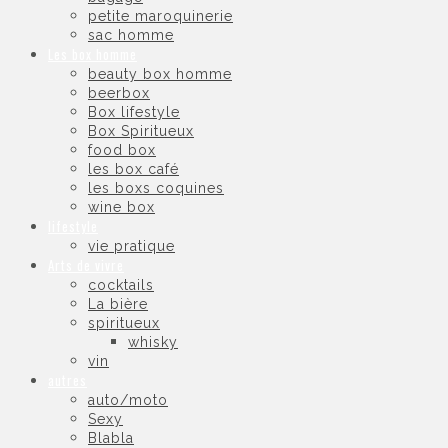
petite maroquinerie
sac homme
Les box homme
beauty box homme
beerbox
Box lifestyle
Box Spiritueux
food box
les box café
les boxs coquines
wine box
lifestyle
vie pratique
Arts de vivre
cocktails
La bière
spiritueux
whisky
vin
autres
auto/moto
Sexy
Blabla