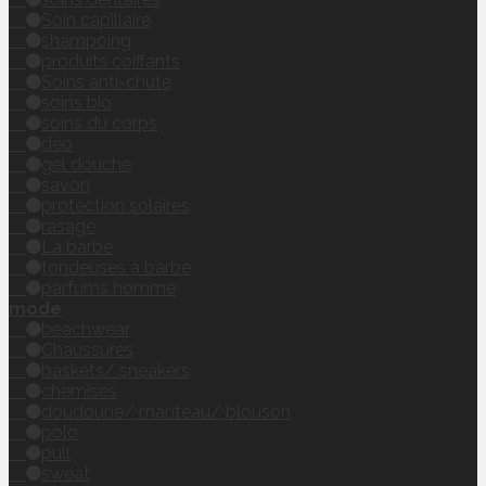
Soin capillaire
shampoing
produits coiffants
Soins anti-chute
soins bio
soins du corps
déo
gel douche
savon
protection solaires
rasage
La barbe
tondeuses à barbe
parfums homme
mode
beachwear
Chaussures
baskets/ sneakers
chemises
doudoune/ manteau/ blouson
polo
pull
sweat