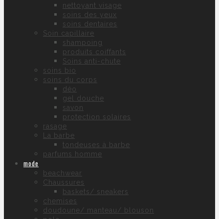
nettoyant visage
soins des yeux
soins dentaires
Soin capillaire
shampoing
produits coiffants
Soins anti-chute
soins bio
soins du corps
déo
gel douche
savon
protection solaires
rasage
La barbe
tondeuses à barbe
parfums homme
mode
beachwear
Chaussures
baskets/ sneakers
chemises
doudoune/ manteau/ blouson