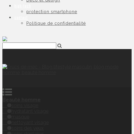
Déco et design
high-tech
protection smartphone
contact
Politique de confidentialité
Beauté homme
soins visage
hydratant visage
masque
nettoyant visage
soins des yeux
soins dentaires