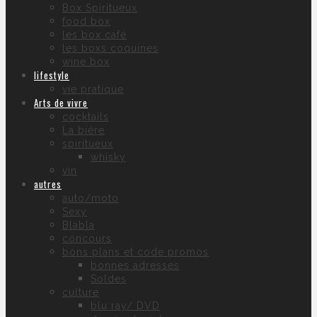
Box Spiritueux
food box
les box café
les boxs coquines
wine box
lifestyle
vie pratique
Arts de vivre
cocktails
La bière
spiritueux
whisky
vin
autres
auto/moto
Sexy
Blabla
concours
bons plans et code promos
bonnes adresses
Soldes
culture
blu ray/ DVD