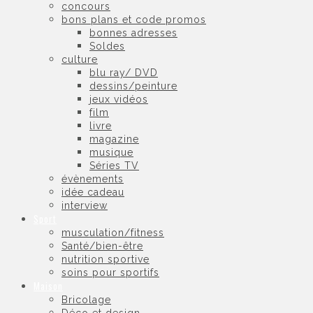
concours
bons plans et code promos
bonnes adresses
Soldes
culture
blu ray/ DVD
dessins/peinture
jeux vidéos
film
livre
magazine
musique
Séries TV
évènements
idée cadeau
interview
Sport
musculation/fitness
Santé/bien-être
nutrition sportive
soins pour sportifs
Maison
Bricolage