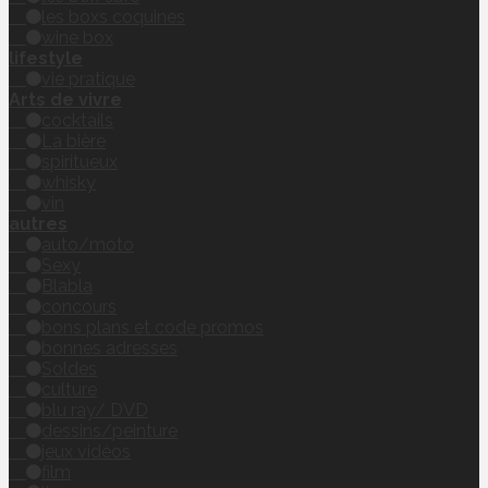
les boxs coquines
wine box
lifestyle
vie pratique
Arts de vivre
cocktails
La bière
spiritueux
whisky
vin
autres
auto/moto
Sexy
Blabla
concours
bons plans et code promos
bonnes adresses
Soldes
culture
blu ray/ DVD
dessins/peinture
jeux vidéos
film