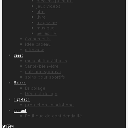
dessins/peinture
jeux vidéos
film
livre
magazine
musique
Séries TV
évènements
idée cadeau
interview
Sport
musculation/fitness
Santé/bien-être
nutrition sportive
soins pour sportifs
Maison
Bricolage
Déco et design
high-tech
protection smartphone
contact
Politique de confidentialité