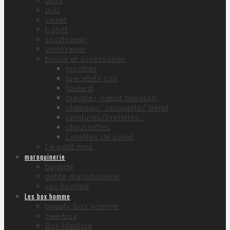
polo
pull
sweat
t-shirt
sportswear
unde’rwear
bijoux et accessoires
montres
bracelets cuir
foulard
cravate/ nœud papillon
chapeau/ casquette/ béret
ceintures/bretelles….
chaussettes
Lunettes de soleil
Le petit mec
maroquinerie
bagage
petite maroquinerie
sac homme
Les box homme
beauty box homme
beerbox
Box lifestyle