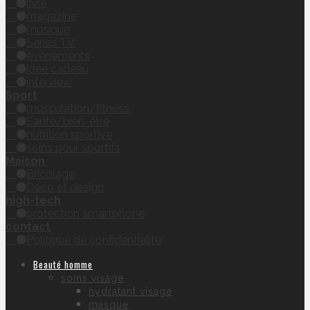
livre
magazine
musique
Séries TV
évènements
idée cadeau
interview
Sport
musculation/fitness
Santé/bien-être
nutrition sportive
soins pour sportifs
Maison
Bricolage
Déco et design
high-tech
protection smartphone
contact
Politique de confidentialité
Beauté homme
soins visage
hydratant visage
masque