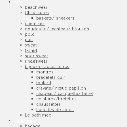
mode
beachwear
Chaussures
baskets/ sneakers
chemises
doudoune/ manteau/ blouson
polo
pull
sweat
t-shirt
sportswear
unde’rwear
bijoux et accessoires
montres
bracelets cuir
foulard
cravate/ nœud papillon
chapeau/ casquette/ béret
ceintures/bretelles….
chaussettes
Lunettes de soleil
Le petit mec
maroquinerie
bagage