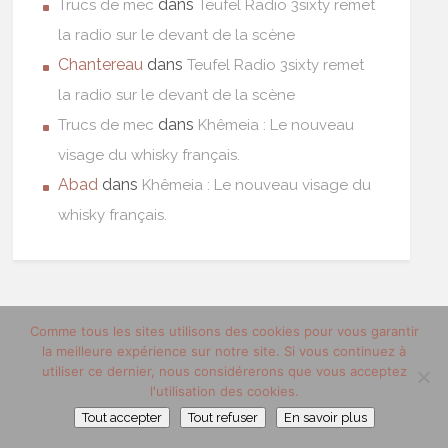
dans
Trucs de mec
Teufel Radio 3sixty remet
la radio sur le devant de la scène
Chantereau
dans
Teufel Radio 3sixty remet
la radio sur le devant de la scène
dans
Trucs de mec
Khêmeia : Le nouveau
visage du whisky français.
Abad
dans
Khêmeia : Le nouveau visage du
whisky français.
Comme tous les sites utilisons des cookies pour vous garantir
la meilleure expérience sur notre site. Si vous continuez à
utiliser ce dernier, nous considérerons que vous acceptez
l'utilisation des cookies.
Tout accepter
Tout refuser
En savoir plus