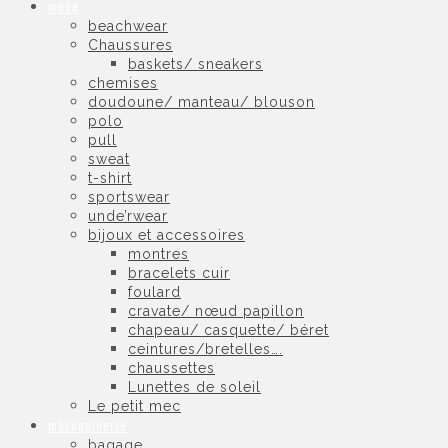
mode
beachwear
Chaussures
baskets/ sneakers
chemises
doudoune/ manteau/ blouson
polo
pull
sweat
t-shirt
sportswear
unde’rwear
bijoux et accessoires
montres
bracelets cuir
foulard
cravate/ nœud papillon
chapeau/ casquette/ béret
ceintures/bretelles….
chaussettes
Lunettes de soleil
Le petit mec
maroquinerie
bagage