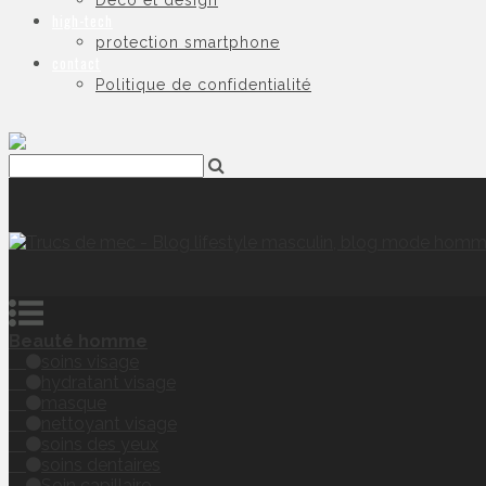
Déco et design
high-tech
protection smartphone
contact
Politique de confidentialité
Beauté homme
soins visage
hydratant visage
masque
nettoyant visage
soins des yeux
soins dentaires
Soin capillaire