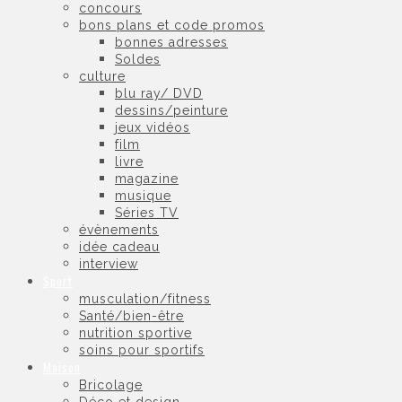
concours
bons plans et code promos
bonnes adresses
Soldes
culture
blu ray/ DVD
dessins/peinture
jeux vidéos
film
livre
magazine
musique
Séries TV
évènements
idée cadeau
interview
Sport
musculation/fitness
Santé/bien-être
nutrition sportive
soins pour sportifs
Maison
Bricolage