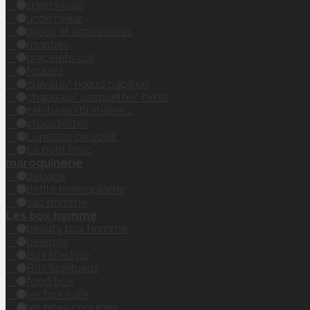
sportswear
unde'rwear
bijoux et accessoires
montres
bracelets cuir
foulard
cravate/ nœud papillon
chapeau/ casquette/ béret
ceintures/bretelles....
chaussettes
Lunettes de soleil
Le petit mec
maroquinerie
bagage
petite maroquinerie
sac homme
Les box homme
beauty box homme
beerbox
Box lifestyle
Box Spiritueux
food box
les box café
les boxs coquines