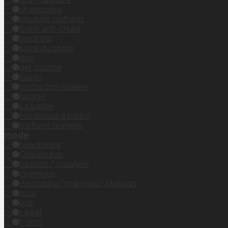
shampoing
produits coiffants
Soins anti-chute
soins bio
soins du corps
déo
gel douche
savon
protection solaires
rasage
La barbe
tondeuses à barbe
parfums homme
mode
beachwear
Chaussures
baskets/ sneakers
chemises
doudoune/ manteau/ blouson
polo
pull
sweat
t-shirt