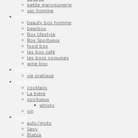
petite maroquinerie
sac homme
Les box homme
beauty box homme
beerbox
Box lifestyle
Box Spiritueux
food box
les box café
les boxs coquines
wine box
lifestyle
vie pratique
Arts de vivre
cocktails
La bière
spiritueux
whisky
vin
autres
auto/moto
Sexy
Blabla