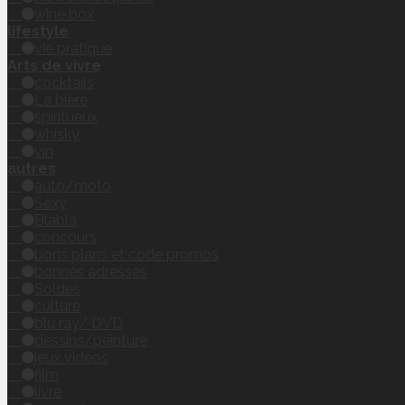
wine box
lifestyle
vie pratique
Arts de vivre
cocktails
La bière
spiritueux
whisky
vin
autres
auto/moto
Sexy
Blabla
concours
bons plans et code promos
bonnes adresses
Soldes
culture
blu ray/ DVD
dessins/peinture
jeux vidéos
film
livre