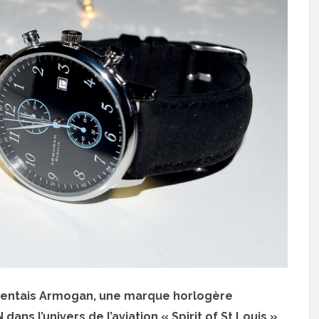
résentais Armogan, une marque horlogère
ns l’univers de l’aviation « Spirit of St Louis »