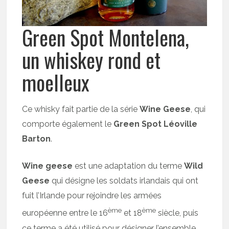
Green Spot Montelena,
un whiskey rond et
moelleux
Ce whisky fait partie de la série
Wine Geese
, qui
comporte également le
Green Spot Léoville
Barton
.
Wine geese
est une adaptation du terme
Wild
Geese
qui désigne les soldats irlandais qui ont
fuit l’Irlande pour rejoindre les armées
ème
ème
européenne entre le 16
et 18
siècle, puis
ce terme a été utilisé pour désigner l’ensemble