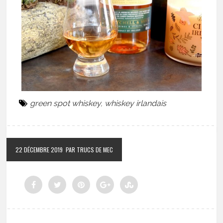
green spot whiskey
,
whiskey irlandais
22 DÉCEMBRE 2019
PAR TRUCS DE MEC