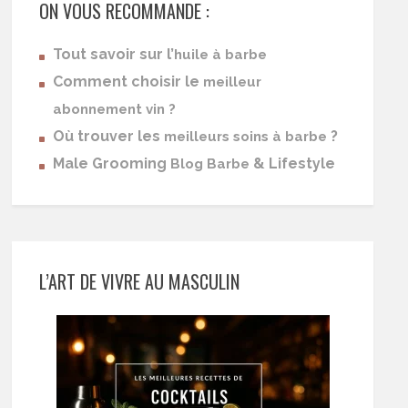
ON VOUS RECOMMANDE :
Tout savoir sur l’
huile à barbe
Comment choisir le
meilleur
abonnement vin ?
Où trouver les
?
meilleurs soins à barbe
Male Grooming
& Lifestyle
Blog Barbe
L’ART DE VIVRE AU MASCULIN