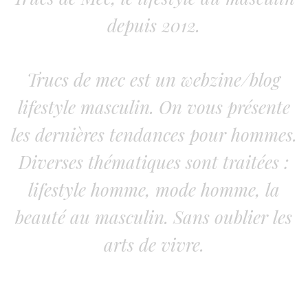
depuis 2012.
Trucs de mec est un webzine/blog
lifestyle masculin. On vous présente
les dernières tendances pour hommes.
Diverses thématiques sont traitées :
lifestyle homme, mode homme, la
beauté au masculin. Sans oublier les
arts de vivre.