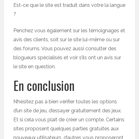
Est-ce que le site est traduit dans votre la langue
?
Penchez vous également sur les témoignages et
avis des clients, soit sur le site lui-même ou sur
des forums. Vous pouvez aussi consulter des
blogueurs spécialisés et voir s’ils ont un avis sur
le site en question.
En conclusion
N’hésitez pas à bien vérifier toutes les options
d’un site de jeu, d’essayer gratuitement des jeux.
Et si cela vous plait de créer un compte. Certains
sites proposent quelques parties gratuites aux
nouveaux utilisateurs, d’autres vous proposeront