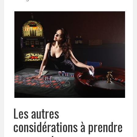
Les autres
considérations à prendre