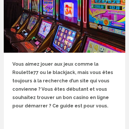
Vous aimez jouer aux jeux comme la
Roulette77 ou le blackjack, mais vous êtes
toujours à la recherche d’un site qui vous
convienne ? Vous êtes débutant et vous
souhaitez trouver un bon casino en ligne
pour démarrer ? Ce guide est pour vous.