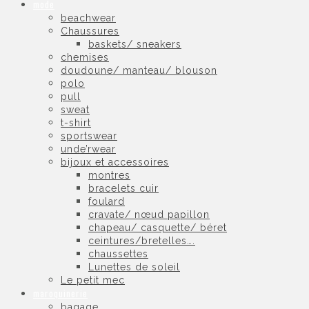
mode
beachwear
Chaussures
baskets/ sneakers
chemises
doudoune/ manteau/ blouson
polo
pull
sweat
t-shirt
sportswear
unde’rwear
bijoux et accessoires
montres
bracelets cuir
foulard
cravate/ nœud papillon
chapeau/ casquette/ béret
ceintures/bretelles….
chaussettes
Lunettes de soleil
Le petit mec
maroquinerie
bagage