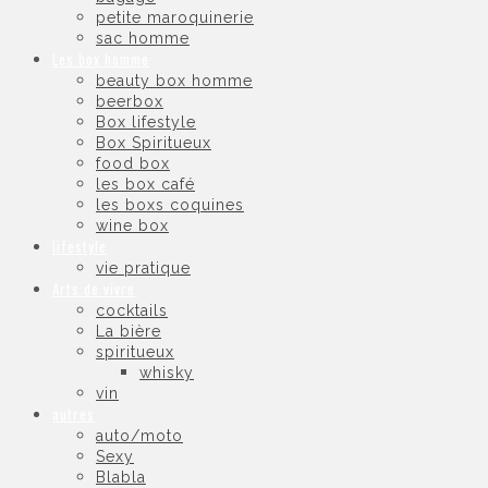
petite maroquinerie
sac homme
Les box homme
beauty box homme
beerbox
Box lifestyle
Box Spiritueux
food box
les box café
les boxs coquines
wine box
lifestyle
vie pratique
Arts de vivre
cocktails
La bière
spiritueux
whisky
vin
autres
auto/moto
Sexy
Blabla