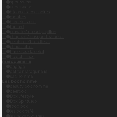
sportswear
unde'rwear
bijoux et accessoires
montres
bracelets cuir
foulard
cravate/ nœud papillon
chapeau/ casquette/ béret
ceintures/bretelles....
chaussettes
Lunettes de soleil
Le petit mec
maroquinerie
bagage
petite maroquinerie
sac homme
Les box homme
beauty box homme
beerbox
Box lifestyle
Box Spiritueux
food box
les box café
les boxs coquines