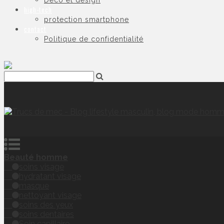
Déco et design
high-tech
protection smartphone
contact
Politique de confidentialité
Beauté homme
soins visage
hydratant visage
masque
nettoyant visage
soins des yeux
soins dentaires
Soin capillaire