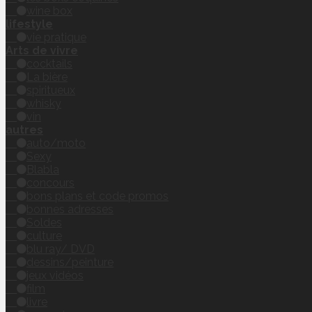
wine box
lifestyle
vie pratique
Arts de vivre
cocktails
La bière
spiritueux
whisky
vin
autres
auto/moto
Sexy
Blabla
concours
bons plans et code promos
bonnes adresses
Soldes
culture
blu ray/ DVD
dessins/peinture
jeux vidéos
film
livre