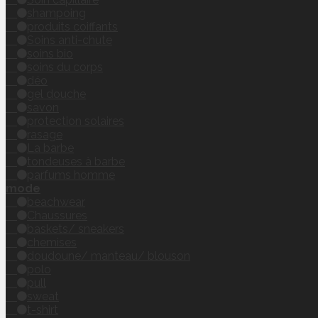
shampoing
produits coiffants
Soins anti-chute
soins bio
soins du corps
déo
gel douche
savon
protection solaires
rasage
La barbe
tondeuses à barbe
parfums homme
mode
beachwear
Chaussures
baskets/ sneakers
chemises
doudoune/ manteau/ blouson
polo
pull
sweat
t-shirt