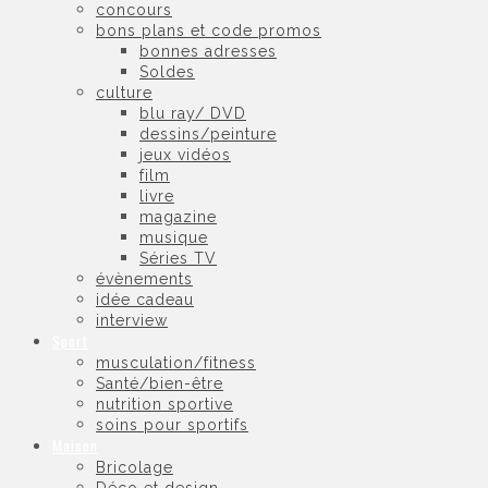
concours
bons plans et code promos
bonnes adresses
Soldes
culture
blu ray/ DVD
dessins/peinture
jeux vidéos
film
livre
magazine
musique
Séries TV
évènements
idée cadeau
interview
Sport
musculation/fitness
Santé/bien-être
nutrition sportive
soins pour sportifs
Maison
Bricolage