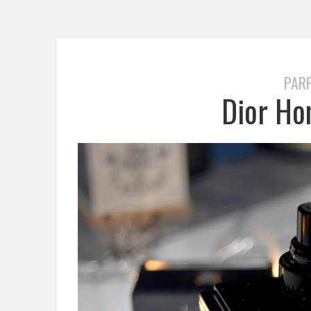
PAR
Dior H