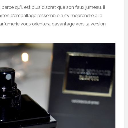
m
parce qu’il est plus discret que son faux jumeau. Il
rton d’emballage ressemble à s’y méprendre à la
 parfumerie vous orientera davantage vers la version