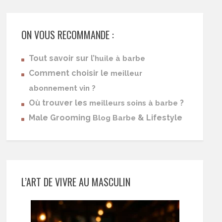
ON VOUS RECOMMANDE :
Tout savoir sur l’
huile à barbe
Comment choisir le
meilleur
abonnement vin ?
Où trouver les
?
meilleurs soins à barbe
Male Grooming
& Lifestyle
Blog Barbe
L’ART DE VIVRE AU MASCULIN