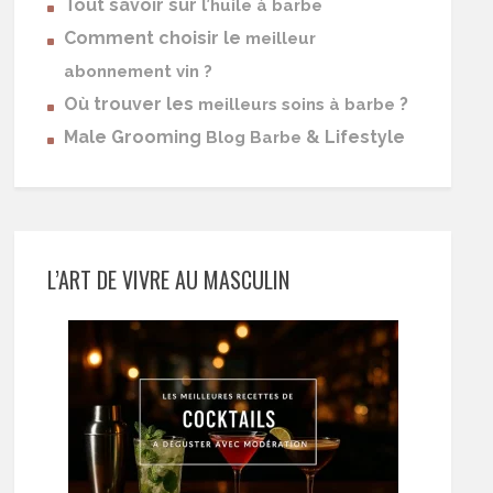
Tout savoir sur l’
huile à barbe
Comment choisir le
meilleur
abonnement vin ?
Où trouver les
?
meilleurs soins à barbe
Male Grooming
& Lifestyle
Blog Barbe
L’ART DE VIVRE AU MASCULIN