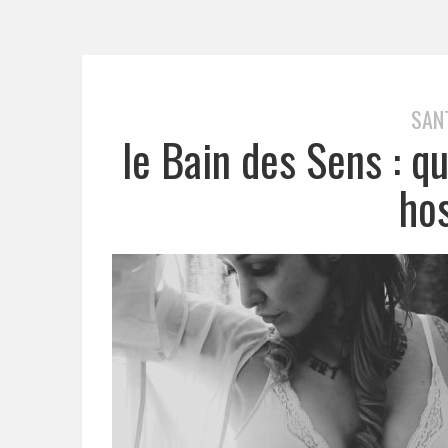
SAN
le Bain des Sens : q
hos