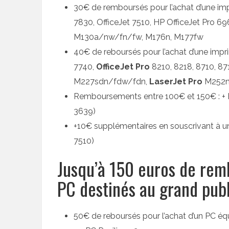
30€ de remboursés pour l’achat d’une i
7830, OfficeJet 7510, HP OfficeJet Pro 6
M130a/nw/fn/fw, M176n, M177fw
40€ de reboursés pour l’achat d’une imp
7740,
OfficeJet Pro
8210, 8218, 8710, 87
M227sdn/fdw/fdn,
LaserJet Pro
M252n
Remboursements entre 100€ et 150€ : + H
3639)
+10€ supplémentaires en souscrivant à un f
7510)
Jusqu’à 150 euros de rem
PC destinés au grand publ
50€ de reboursés pour l’achat d’un PC équ