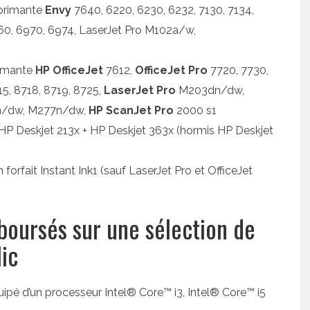
mprimante
Envy
7640, 6220, 6230, 6232, 7130, 7134,
960, 6970, 6974, LaserJet Pro M102a/w,
rimante
HP OfficeJet
7612,
OfficeJet Pro
7720, 7730,
15, 8718, 8719, 8725,
LaserJet Pro
M203dn/dw,
/dw, M277n/dw,
HP ScanJet Pro
2000 s1
P Deskjet 213x + HP Deskjet 363x (hormis HP Deskjet
orfait Instant Ink1 (sauf LaserJet Pro et OfficeJet
boursés sur une sélection de
ic
ipé d’un processeur Intel® Core™ i3, Intel® Core™ i5