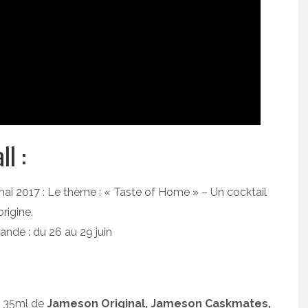
l :
5 mai 2017 : Le thème : « Taste of Home » – Un cocktail
rigine.
rlande : du 26 au 29 juin
m 35ml de
Jameson Original, Jameson Caskmates,