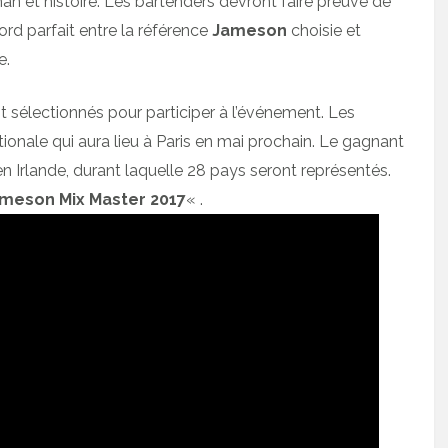
an et histoire. Les bartenders devront faire preuve de
cord parfait entre la référence
Jameson
choisie et
e.
nt sélectionnés pour participer à l’événement. Les
tionale qui aura lieu à Paris en mai prochain. Le gagnant
 en Irlande, durant laquelle 28 pays seront représentés.
ameson Mix Master 2017
« .