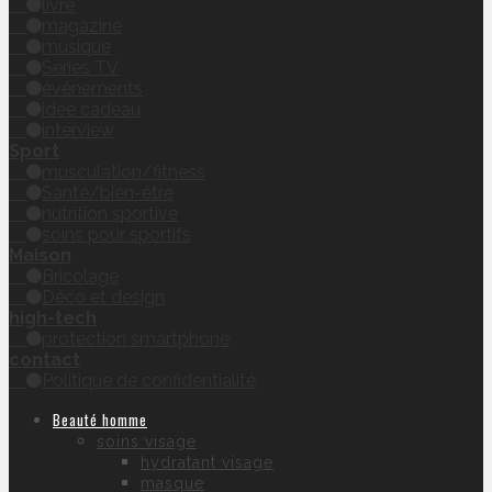
livre
magazine
musique
Séries TV
évènements
idée cadeau
interview
Sport
musculation/fitness
Santé/bien-être
nutrition sportive
soins pour sportifs
Maison
Bricolage
Déco et design
high-tech
protection smartphone
contact
Politique de confidentialité
Beauté homme
soins visage
hydratant visage
masque