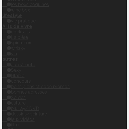
les boxs coquines
wine box
lifestyle
vie pratique
Arts de vivre
cocktails
La bière
spiritueux
whisky
vin
autres
auto/moto
Sexy
Blabla
concours
bons plans et code promos
bonnes adresses
Soldes
culture
blu ray/ DVD
dessins/peinture
jeux vidéos
film