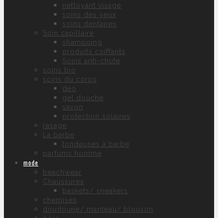
nettoyant visage
soins des yeux
soins dentaires
Soin capillaire
shampoing
produits coiffants
Soins anti-chute
soins bio
soins du corps
déo
gel douche
savon
protection solaires
rasage
La barbe
tondeuses à barbe
parfums homme
mode
beachwear
Chaussures
baskets/ sneakers
chemises
doudoune/ manteau/ blouson