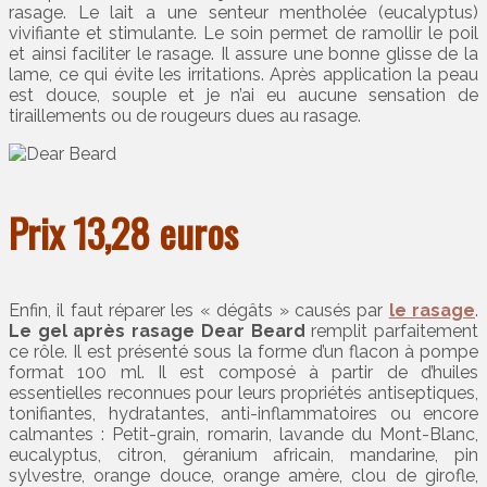
rasage. Le lait a une senteur mentholée (eucalyptus)
vivifiante et stimulante. Le soin permet de ramollir le poil
et ainsi faciliter le rasage. Il assure une bonne glisse de la
lame, ce qui évite les irritations. Après application la peau
est douce, souple et je n’ai eu aucune sensation de
tiraillements ou de rougeurs dues au rasage.
Prix 13,28 euros
Enfin, il faut réparer les « dégâts » causés par
le rasage
.
Le gel après rasage Dear Beard
remplit parfaitement
ce rôle. Il est présenté sous la forme d’un flacon à pompe
format 100 ml. Il est composé à partir de d’huiles
essentielles reconnues pour leurs propriétés antiseptiques,
tonifiantes, hydratantes, anti-inflammatoires ou encore
calmantes : Petit-grain, romarin, lavande du Mont-Blanc,
eucalyptus, citron, géranium africain, mandarine, pin
sylvestre, orange douce, orange amère, clou de girofle,