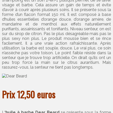
shampoing est un soin 2-en-1 puisqu’il permet de se laver
visage et barbe. Cela assure un gain de temps et évite
d’avoir à courir après plusieurs soins. Il se présente sous la
forme d’un flacon format 150 ml. Il est composé à base
d’huiles essentielles d’orange douce, d’orange amère, de
mandarine et de menthol aux effets naturellement
purifiants, assainissants et tonifiants. Niveau senteur, on est
sur du sirop de citron. Pas le plus désagréable mais pas le
plus sexy non plus. Le produit mousse bien et se rince
facilement. Il a une vraie action rafraîchissante. Après
utilisation, la barbe est souple, douce. Le vrai plus, ce soin
n’assèche pas votre toison. Le point faible réside dans la
senteur que je trouve trop artificielle. On dirait qu’ils ont un
peu trop forcé la main sur le citrus aurantium. Mais
rassurez-vous, la senteur ne tient pas longtemps.
Prix 12,50 euros
L
‘huile à barbe Dear Beard
se présente sous la forme