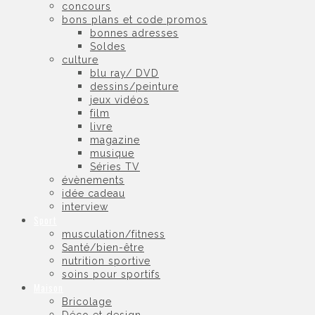
concours
bons plans et code promos
bonnes adresses
Soldes
culture
blu ray/ DVD
dessins/peinture
jeux vidéos
film
livre
magazine
musique
Séries TV
évènements
idée cadeau
interview
Sport
musculation/fitness
Santé/bien-être
nutrition sportive
soins pour sportifs
Maison
Bricolage