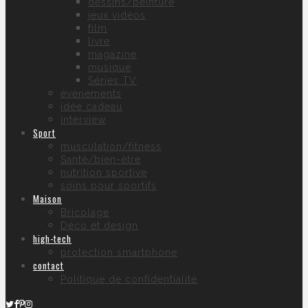
dessins/peinture
jeux vidéos
film
livre
magazine
musique
Séries TV
évènements
idée cadeau
interview
Sport
musculation/fitness
Santé/bien-être
nutrition sportive
soins pour sportifs
Maison
Bricolage
Déco et design
high-tech
protection smartphone
contact
Politique de confidentialité