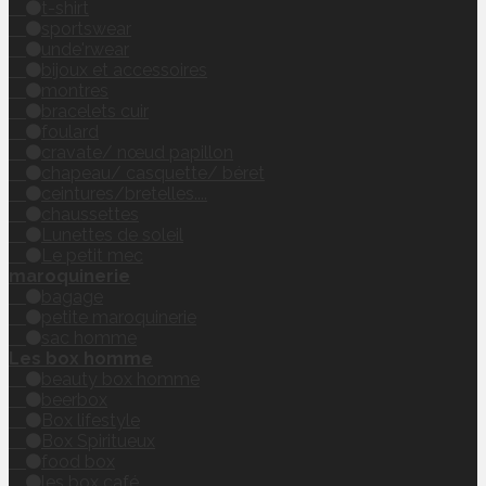
t-shirt
sportswear
unde'rwear
bijoux et accessoires
montres
bracelets cuir
foulard
cravate/ nœud papillon
chapeau/ casquette/ béret
ceintures/bretelles....
chaussettes
Lunettes de soleil
Le petit mec
maroquinerie
bagage
petite maroquinerie
sac homme
Les box homme
beauty box homme
beerbox
Box lifestyle
Box Spiritueux
food box
les box café