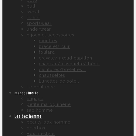
polo
pull
sweat
t-shirt
sportswear
unde’rwear
bijoux et accessoires
montres
bracelets cuir
foulard
cravate/ nœud papillon
chapeau/ casquette/ béret
ceintures/bretelles….
chaussettes
Lunettes de soleil
Le petit mec
maroquinerie
bagage
petite maroquinerie
sac homme
Les box homme
beauty box homme
beerbox
Box lifestyle