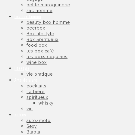
petite maroquinerie
sac homme
Les box homme
beauty box homme
beerbox
Box lifestyle
Box Spiritueux
food box
les box café
les boxs coquines
wine box
lifestyle
vie pratique
Arts de vivre
cocktails
La bière
spiritueux
whisky
vin
autres
auto/moto
Sexy
Blabla