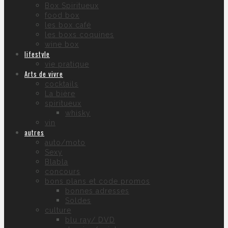
Box Spiritueux
food box
les box café
les boxs coquines
wine box
lifestyle
vie pratique
Arts de vivre
cocktails
La bière
spiritueux
whisky
vin
autres
auto/moto
Sexy
Blabla
concours
bons plans et code promos
bonnes adresses
Soldes
culture
blu ray/ DVD