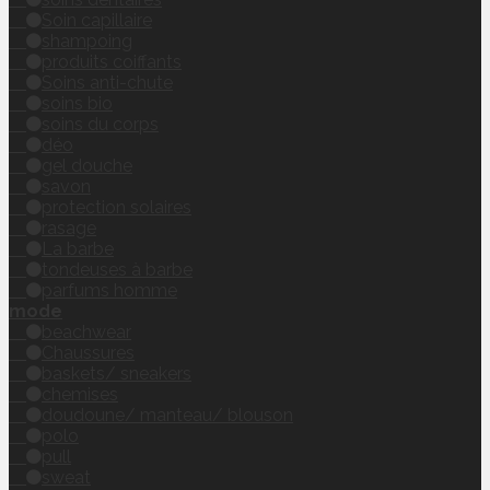
Soin capillaire
shampoing
produits coiffants
Soins anti-chute
soins bio
soins du corps
déo
gel douche
savon
protection solaires
rasage
La barbe
tondeuses à barbe
parfums homme
mode
beachwear
Chaussures
baskets/ sneakers
chemises
doudoune/ manteau/ blouson
polo
pull
sweat