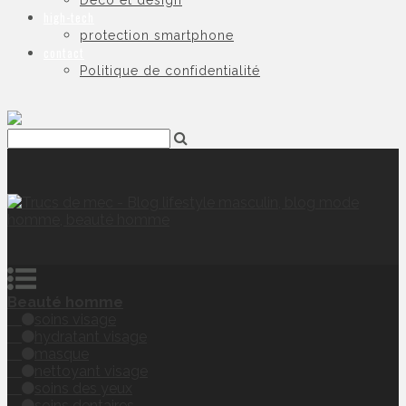
Déco et design
high-tech
protection smartphone
contact
Politique de confidentialité
Beauté homme
soins visage
hydratant visage
masque
nettoyant visage
soins des yeux
soins dentaires