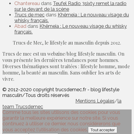
Chantereau
dans
Teufel Radio 3sixty remet la radio
sur le devant de la scène
Trucs de mec
dans
Khêmeia : Le nouveau visage du
whisky français.
Abad
dans
Khêmeia : Le nouveau visage du whisky
français.
Trucs de Mec, le lifestyle au masculin depuis 2012.
Trucs de mec est un webzine/blog lifestyle masculin. On
vous présente les dernières tendances pour hommes.
Diverses thématiques sont traitées : lifestyle homme, mode
homme, la beauté au masculin. Sans oublier les arts de
vivre.
© 2012-2020 copyright trucsdemec.fr - blog lifestyle
masculin/Tous droits réservés
Mentions Légales
/
la
team Trucsdemec
Comme tous les sites utilisons des cookies pour vous
garantir la meilleure expérience sur notre site. Si vous
continuez à utiliser ce dernier, nous considérerons que
vous acceptez l'utilisation des cookies.
Tout accepter