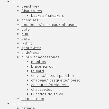
mode
beachwear
Chaussures
baskets/ sneakers
chemises
doudoune/ manteau/ blouson
polo
pull
sweat
t-shirt
sportswear
unde’rwear
bijoux et accessoires
montres
bracelets cuir
foulard
cravate/ nœud papillon
chapeau/ casquette/ béret
ceintures/bretelles….
chaussettes
Lunettes de soleil
Le petit mec
maroquinerie
bagage