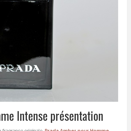
me Intense présentation
a fragrance originale
.
Prada Amber pour Homme