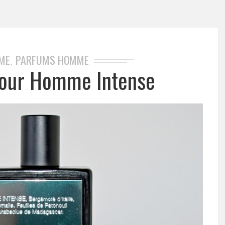
ME
PARFUMS HOMME
,
our Homme Intense