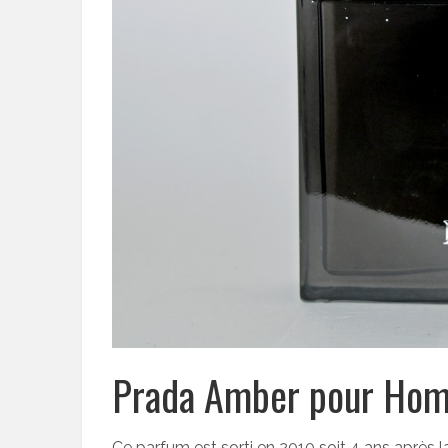
Prada Amber pour Hom
Ce parfum est sorti en 2010 soit 4 ans après l