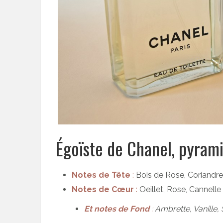
Égoïste de Chanel, pyrami
Notes de Tête
:
Bois de Rose, Coriandre
Notes de
Cœur
:
Oeillet, Rose, Cannelle
Et notes de Fond
:
Ambrette, Vanille, 