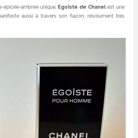
ée-épicée-ambrée unique.
Egoïste de Chanel
est une
anifeste aussi à travers son flacon, résolument très