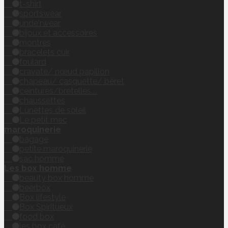
t-shirt
sportswear
unde'rwear
bijoux et accessoires
montres
bracelets cuir
foulard
cravate/ nœud papillon
chapeau/ casquette/ béret
ceintures/bretelles....
chaussettes
Lunettes de soleil
Le petit mec
maroquinerie
bagage
petite maroquinerie
sac homme
Les box homme
beauty box homme
beerbox
Box lifestyle
Box Spiritueux
food box
les box café