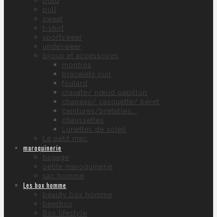
polo
pull
sweat
t-shirt
sportswear
unde’rwear
bijoux et accessoires
montres
bracelets cuir
foulard
cravate/ nœud papillon
chapeau/ casquette/ béret
ceintures/bretelles….
chaussettes
Lunettes de soleil
Le petit mec
maroquinerie
bagage
petite maroquinerie
sac homme
Les box homme
beauty box homme
beerbox
Box lifestyle