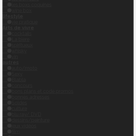
les boxs coquines
wine box
lifestyle
vie pratique
Arts de vivre
cocktails
La bière
spiritueux
whisky
vin
autres
auto/moto
Sexy
Blabla
concours
bons plans et code promos
bonnes adresses
Soldes
culture
blu ray/ DVD
dessins/peinture
jeux vidéos
film