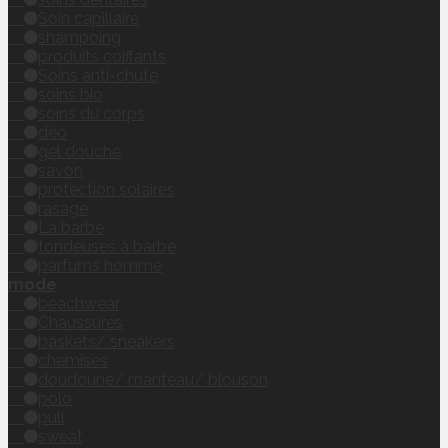
Soin capillaire
shampoing
produits coiffants
Soins anti-chute
soins bio
soins du corps
déo
gel douche
savon
protection solaires
rasage
La barbe
tondeuses à barbe
parfums homme
mode
beachwear
Chaussures
baskets/ sneakers
chemises
doudoune/ manteau/ blouson
polo
pull
sweat