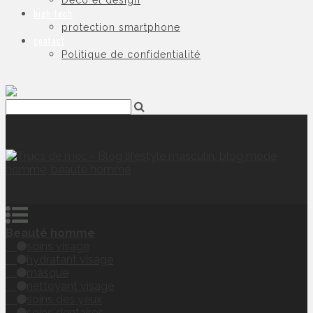
Déco et design
high-tech
protection smartphone
contact
Politique de confidentialité
Beauté homme
soins visage
hydratant visage
masque
nettoyant visage
soins des yeux
soins dentaires