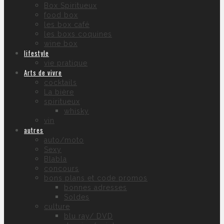
Box Spiritueux
food box
les box café
les boxs coquines
wine box
lifestyle
vie pratique
Arts de vivre
cocktails
La bière
spiritueux
whisky
vin
autres
auto/moto
Sexy
Blabla
concours
bons plans et code promos
bonnes adresses
Soldes
culture
blu ray/ DVD