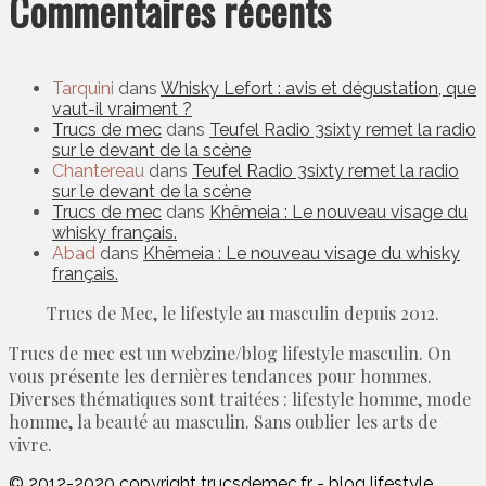
Commentaires récents
Tarquini
dans
Whisky Lefort : avis et dégustation, que
vaut-il vraiment ?
Trucs de mec
dans
Teufel Radio 3sixty remet la radio
sur le devant de la scène
Chantereau
dans
Teufel Radio 3sixty remet la radio
sur le devant de la scène
Trucs de mec
dans
Khêmeia : Le nouveau visage du
whisky français.
Abad
dans
Khêmeia : Le nouveau visage du whisky
français.
Trucs de Mec, le lifestyle au masculin depuis 2012.
Trucs de mec est un webzine/blog lifestyle masculin. On
vous présente les dernières tendances pour hommes.
Diverses thématiques sont traitées : lifestyle homme, mode
homme, la beauté au masculin. Sans oublier les arts de
vivre.
© 2012-2020 copyright trucsdemec.fr - blog lifestyle