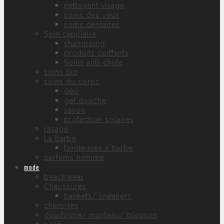
nettoyant visage
soins des yeux
soins dentaires
Soin capillaire
shampoing
produits coiffants
Soins anti-chute
soins bio
soins du corps
déo
gel douche
savon
protection solaires
rasage
La barbe
tondeuses à barbe
parfums homme
mode
beachwear
Chaussures
baskets/ sneakers
chemises
doudoune/ manteau/ blouson