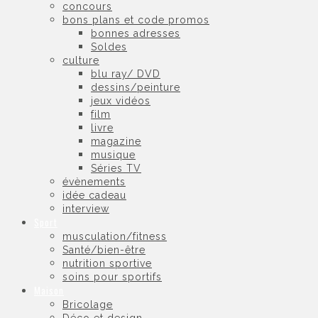
concours
bons plans et code promos
bonnes adresses
Soldes
culture
blu ray/ DVD
dessins/peinture
jeux vidéos
film
livre
magazine
musique
Séries TV
évènements
idée cadeau
interview
Sport
musculation/fitness
Santé/bien-être
nutrition sportive
soins pour sportifs
Maison
Bricolage