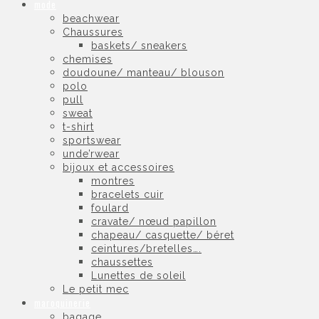
mode
beachwear
Chaussures
baskets/ sneakers
chemises
doudoune/ manteau/ blouson
polo
pull
sweat
t-shirt
sportswear
unde’rwear
bijoux et accessoires
montres
bracelets cuir
foulard
cravate/ nœud papillon
chapeau/ casquette/ béret
ceintures/bretelles….
chaussettes
Lunettes de soleil
Le petit mec
maroquinerie
bagage