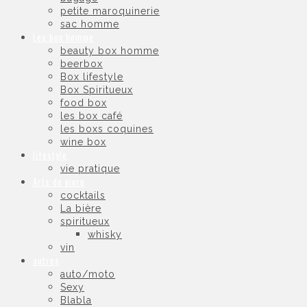
petite maroquinerie
sac homme
Les box homme
beauty box homme
beerbox
Box lifestyle
Box Spiritueux
food box
les box café
les boxs coquines
wine box
lifestyle
vie pratique
Arts de vivre
cocktails
La bière
spiritueux
whisky
vin
autres
auto/moto
Sexy
Blabla