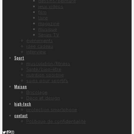
dessins/peinture
jeux vidéos
film
livre
magazine
musique
Séries TV
évènements
idée cadeau
interview
Sport
musculation/fitness
Santé/bien-être
nutrition sportive
soins pour sportifs
Maison
Bricolage
Déco et design
high-tech
protection smartphone
contact
Politique de confidentialité