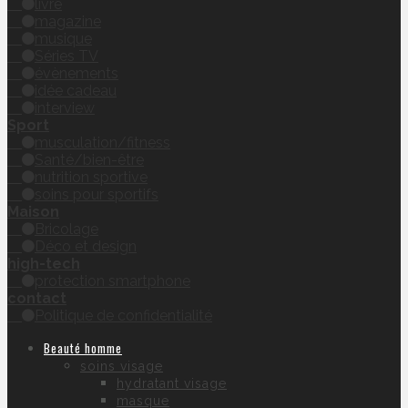
livre
magazine
musique
Séries TV
évènements
idée cadeau
interview
Sport
musculation/fitness
Santé/bien-être
nutrition sportive
soins pour sportifs
Maison
Bricolage
Déco et design
high-tech
protection smartphone
contact
Politique de confidentialité
Beauté homme
soins visage
hydratant visage
masque