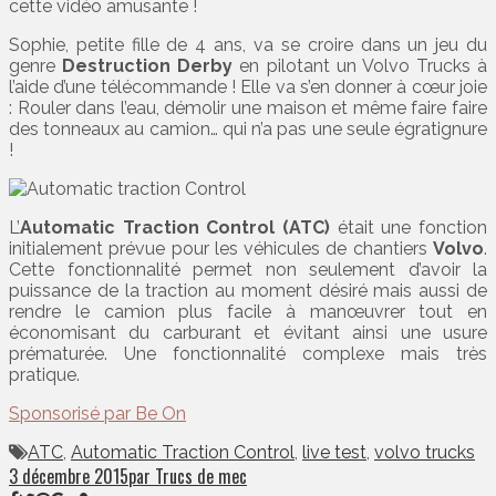
cette vidéo amusante !
Sophie, petite fille de 4 ans, va se croire dans un jeu du
genre
Destruction Derby
en pilotant un Volvo Trucks à
l’aide d’une télécommande ! Elle va s’en donner à cœur joie
: Rouler dans l’eau, démolir une maison et même faire faire
des tonneaux au camion… qui n’a pas une seule égratignure
!
L’
Automatic Traction Control (ATC)
était une fonction
initialement prévue pour les véhicules de chantiers
Volvo
.
Cette fonctionnalité permet non seulement d’avoir la
puissance de la traction au moment désiré mais aussi de
rendre le camion plus facile à manœuvrer tout en
économisant du carburant et évitant ainsi une usure
prématurée. Une fonctionnalité complexe mais très
pratique.
Sponsorisé par Be On
ATC
,
Automatic Traction Control
,
live test
,
volvo trucks
3 décembre 2015
par Trucs de mec