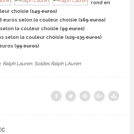
rond en
leur choisie (
149 euros
)
18 euros selon la couleur choisie (
169 euros
)
selon la couleur choisie (
99 euros
)
s selon la couleur choisie (
129-135 euros
)
euros (
99 euros
)
e
,
Ralph Lauren
,
Soldes Ralph LAuren
EC