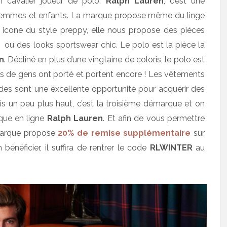
un cavalier joueur de polo.
Ralph Lauren
, c’est une
emmes et enfants. La marque propose même du linge
 icone du style preppy, elle nous propose des pièces
 ou des looks sportswear chic. Le polo est la pièce la
n
. Décliné en plus d’une vingtaine de coloris, le polo est
rs de gens ont porté et portent encore ! Les vêtements
des sont une excellente opportunité pour acquérir des
ais un peu plus haut, c’est la troisième démarque et on
ique en ligne
Ralph Lauren
. Et afin de vous permettre
 marque propose
20% de remise supplémentaire
sur
 bénéficier, il suffira de rentrer le code
RLWINTER
au