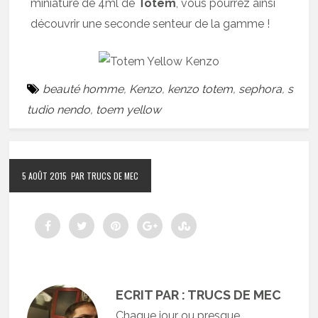
miniature de 4ml de
Totem
, vous pourrez ainsi
découvrir une seconde senteur de la gamme !
beauté homme
,
Kenzo
,
kenzo totem
,
sephora
,
s
tudio nendo
,
toem yellow
5 AOÛT 2015
PAR TRUCS DE MEC
ECRIT PAR : TRUCS DE MEC
Chaque jour ou presque