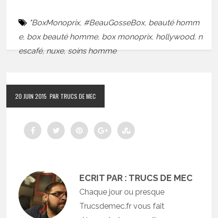
"BoxMonoprix
,
#BeauGosseBox
,
beauté homm
e
,
box beauté homme
,
box monoprix
,
hollywood
,
n
escafé
,
nuxe
,
soins homme
20 JUIN 2015
PAR TRUCS DE MEC
ECRIT PAR : TRUCS DE MEC
Chaque jour ou presque
Trucsdemec.fr vous fait