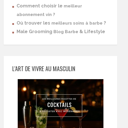
Comment choisir le
meilleur
abonnement vin ?
Où trouver les
?
meilleurs soins à barbe
Male Grooming
& Lifestyle
Blog Barbe
L’ART DE VIVRE AU MASCULIN