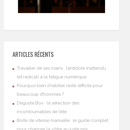
ARTICLES RÉCENTS
Travailler de ses mains : l’antidote inattendu
(et radical) à la fatigue numérique
Pourquoi bien s’habiller reste difficile pour
beaucoup d’hommes ?
Degusta Box : la sélection des
incontournables de l’été
Boîte de vitesse manuelle : le guide complet
pour changer la vôtre au juste prix