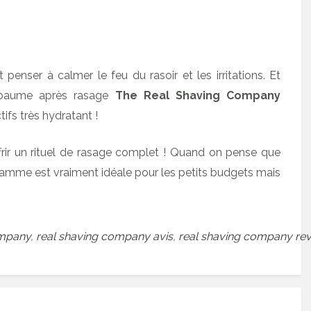
 penser à calmer le feu du rasoir et les irritations. Et
e baume après rasage
The Real Shaving Company
ifs très hydratant !
frir un rituel de rasage complet ! Quand on pense que
e gamme est vraiment idéale pour les petits budgets mais
ompany
,
real shaving company avis
,
real shaving company rev