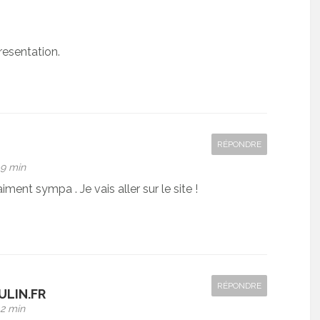
resentation.
RÉPONDRE
09 min
iment sympa . Je vais aller sur le site !
RÉPONDRE
LIN.FR
42 min