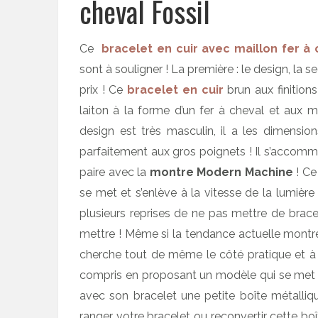
cheval Fossil
Ce
bracelet en cuir avec maillon fer à 
sont à souligner ! La première : le design, la sec
prix ! Ce
bracelet en cuir
brun aux finition
laiton à la forme d’un fer à cheval et aux m
design est très masculin, il a les dimensions 
parfaitement aux gros poignets ! Il s’accomm
paire avec la
montre Modern Machine
! C
se met et s’enlève à la vitesse de la lumière 
plusieurs reprises de ne pas mettre de brac
mettre ! Même si la tendance actuelle montr
cherche tout de même le côté pratique et à
compris en proposant un modèle qui se met 
avec son bracelet une petite boîte métalliqu
ranger votre bracelet ou reconvertir cette b