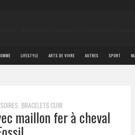
HOMME
LIFESTYLE
ARTS DE VIVRE
AUTRES
SPORT
M
SSOIRES
BRACELETS CUIR
,
vec maillon fer à cheval
Fossil