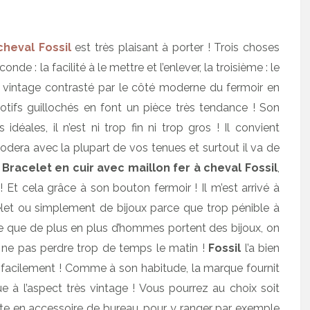
cheval Fossil
est très plaisant à porter ! Trois choses
onde : la facilité à le mettre et l’enlever, la troisième : le
s vintage contrasté par le côté moderne du fermoir en
otifs guillochés en font un pièce très tendance ! Son
idéales, il n’est ni trop fin ni trop gros ! Il convient
odera avec la plupart de vos tenues et surtout il va de
e
Bracelet en cuir avec maillon fer à cheval Fossil
,
! Et cela grâce à son bouton fermoir ! Il m’est arrivé à
elet ou simplement de bijoux parce que trop pénible à
e que de plus en plus d’hommes portent des bijoux, on
 ne pas perdre trop de temps le matin !
Fossil
l’a bien
facilement ! Comme à son habitude, la marque fournit
e à l’aspect très vintage ! Vous pourrez au choix soit
oîte en accessoire de bureau, pour y ranger par exemple