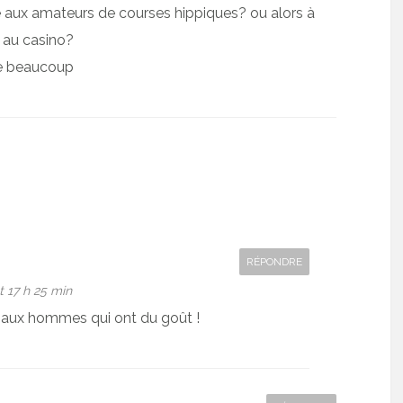
é aux amateurs de courses hippiques? ou alors à
 au casino?
me beaucoup
RÉPONDRE
 17 h 25 min
it aux hommes qui ont du goût !