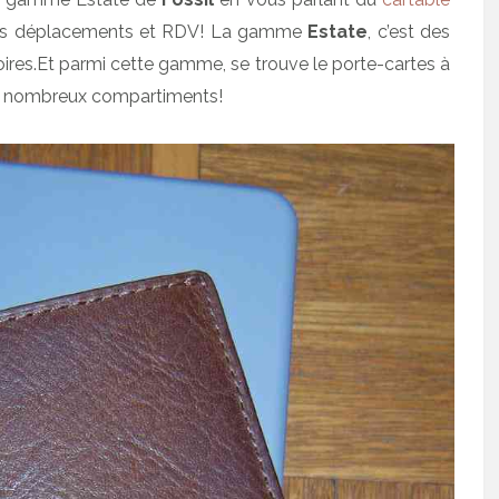
es déplacements et RDV! La gamme
Estate
, c’est des
oires.Et parmi cette gamme, se trouve le porte-cartes à
ses nombreux compartiments!