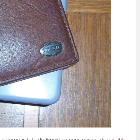
 la gamme Estate de
Fossil
en vous parlant du
cartable