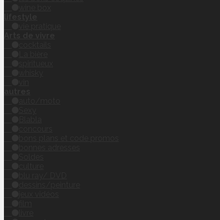
wine box
lifestyle
vie pratique
Arts de vivre
cocktails
La bière
spiritueux
whisky
vin
autres
auto/moto
Sexy
Blabla
concours
bons plans et code promos
bonnes adresses
Soldes
culture
blu ray/ DVD
dessins/peinture
jeux vidéos
film
livre