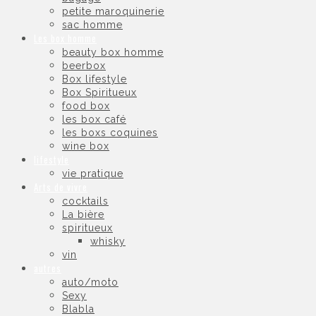
petite maroquinerie
sac homme
Les box homme
beauty box homme
beerbox
Box lifestyle
Box Spiritueux
food box
les box café
les boxs coquines
wine box
lifestyle
vie pratique
Arts de vivre
cocktails
La bière
spiritueux
whisky
vin
autres
auto/moto
Sexy
Blabla