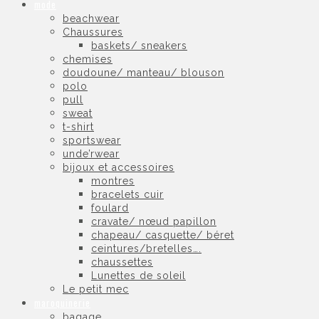
mode
beachwear
Chaussures
baskets/ sneakers
chemises
doudoune/ manteau/ blouson
polo
pull
sweat
t-shirt
sportswear
unde’rwear
bijoux et accessoires
montres
bracelets cuir
foulard
cravate/ nœud papillon
chapeau/ casquette/ béret
ceintures/bretelles….
chaussettes
Lunettes de soleil
Le petit mec
maroquinerie
bagage