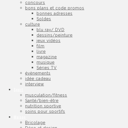
concours
bons plans et code promos
bonnes adresses
Soldes
culture
blu ray/ DVD
dessins/peinture
jeux vidéos
film
livre
magazine
musique
Séries TV
évènements
idée cadeau
interview
Sport
musculation/fitness
Santé/bien-être
nutrition sportive
soins pour sportifs
Maison
Bricolage