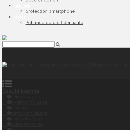
Déco et design
high-tech
protection smartphone
contact
Politique de confidentialité
Beauté homme
soins visage
hydratant visage
masque
nettoyant visage
soins des yeux
soins dentaires
Soin capillaire