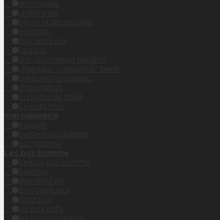
sportswear
unde'rwear
bijoux et accessoires
montres
bracelets cuir
foulard
cravate/ nœud papillon
chapeau/ casquette/ béret
ceintures/bretelles....
chaussettes
Lunettes de soleil
Le petit mec
maroquinerie
bagage
petite maroquinerie
sac homme
Les box homme
beauty box homme
beerbox
Box lifestyle
Box Spiritueux
food box
les box café
les boxs coquines