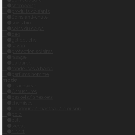
shampoing
produits coiffants
Soins anti-chute
soins bio
soins du corps
déo
gel douche
savon
protection solaires
rasage
La barbe
tondeuses à barbe
parfums homme
mode
beachwear
Chaussures
baskets/ sneakers
chemises
doudoune/ manteau/ blouson
polo
pull
sweat
t-shirt