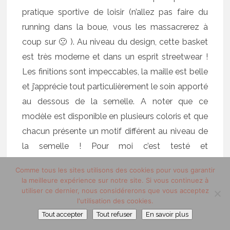
pratique sportive de loisir (n’allez pas faire du
running dans la boue, vous les massacrerez à
coup sur 🙁 ). Au niveau du design, cette basket
est très moderne et dans un esprit streetwear !
Les finitions sont impeccables, la maille est belle
et j’apprécie tout particulièrement le soin apporté
au dessous de la semelle. A noter que ce
modèle est disponible en plusieurs coloris et que
chacun présente un motif différent au niveau de
la semelle ! Pour moi c’est testé et
#approvedboost
!
Comme tous les sites utilisons des cookies pour vous garantir
la meilleure expérience sur notre site. Si vous continuez à
Et vous, vous laisseriez vous tenter par les
utiliser ce dernier, nous considérerons que vous acceptez
l'utilisation des cookies.
Adidas Pure Boost
?
Tout accepter
Tout refuser
En savoir plus