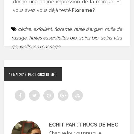
donne une bonne impression de la marque. Et
vous avez vous déjà testé
Florame
?
cèdre
,
exfoliant
,
florame
,
huile d'argan
,
huile de
rasage
,
huiles essentielles bio
,
soins bio
,
soins visa
ge
,
wellness massage
19 MAI 2013
PAR TRUCS DE MEC
ECRIT PAR : TRUCS DE MEC
Chaque jour ou presque