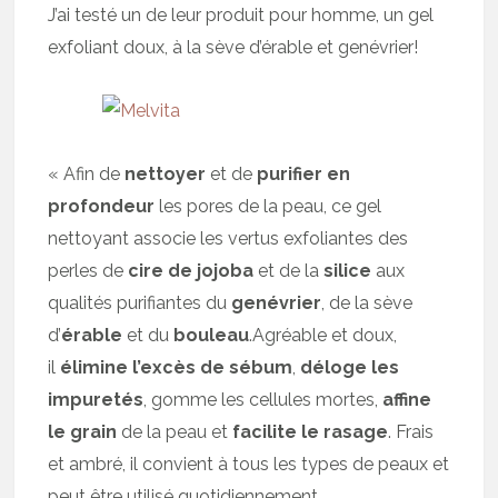
J’ai testé un de leur produit pour homme, un gel
exfoliant doux, à la sève d’érable et genévrier!
« Afin de
nettoyer
et de
purifier en
profondeur
les pores de la peau, ce gel
nettoyant associe les vertus exfoliantes des
perles de
cire de jojoba
et de la
silice
aux
qualités purifiantes du
genévrier
, de la sève
d’
érable
et du
bouleau
.Agréable et doux,
il
élimine l’excès de sébum
,
déloge les
impuretés
, gomme les cellules mortes,
affine
le grain
de la peau et
facilite le rasage
. Frais
et ambré, il convient à tous les types de peaux et
peut être utilisé quotidiennement