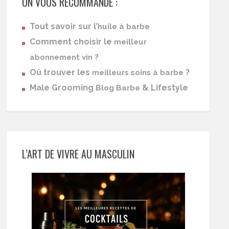
ON VOUS RECOMMANDE :
Tout savoir sur l’
huile à barbe
Comment choisir le
meilleur
abonnement vin ?
Où trouver les
?
meilleurs soins à barbe
Male Grooming
& Lifestyle
Blog Barbe
L’ART DE VIVRE AU MASCULIN