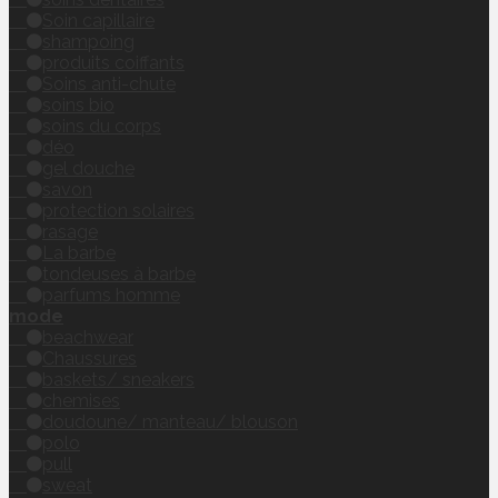
Soin capillaire
shampoing
produits coiffants
Soins anti-chute
soins bio
soins du corps
déo
gel douche
savon
protection solaires
rasage
La barbe
tondeuses à barbe
parfums homme
mode
beachwear
Chaussures
baskets/ sneakers
chemises
doudoune/ manteau/ blouson
polo
pull
sweat