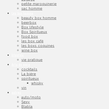
petite maroquinerie
sac homme
Les box homme
beauty box homme
beerbox
Box lifestyle
Box Spiritueux
food box
les box café
les boxs coquines
wine box
lifestyle
vie pratique
Arts de vivre
cocktails
La bière
spiritueux
whisky
vin
autres
auto/moto
Sexy
Blabla