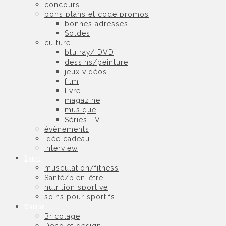
concours
bons plans et code promos
bonnes adresses
Soldes
culture
blu ray/ DVD
dessins/peinture
jeux vidéos
film
livre
magazine
musique
Séries TV
évènements
idée cadeau
interview
Sport
musculation/fitness
Santé/bien-être
nutrition sportive
soins pour sportifs
Maison
Bricolage