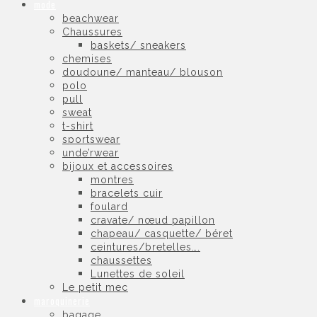
mode
beachwear
Chaussures
baskets/ sneakers
chemises
doudoune/ manteau/ blouson
polo
pull
sweat
t-shirt
sportswear
unde’rwear
bijoux et accessoires
montres
bracelets cuir
foulard
cravate/ nœud papillon
chapeau/ casquette/ béret
ceintures/bretelles….
chaussettes
Lunettes de soleil
Le petit mec
maroquinerie
bagage