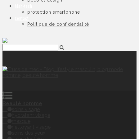
Déco et design
high-tech
protection smartphone
contact
Politique de confidentialité
Beauté homme
soins visage
hydratant visage
masque
nettoyant visage
soins des yeux
soins dentaires