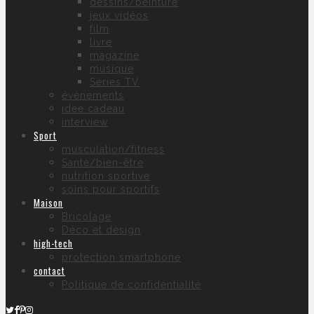
dessins/peinture
jeux vidéos
film
livre
magazine
musique
Séries TV
évènements
idée cadeau
interview
Sport
musculation/fitness
Santé/bien-être
nutrition sportive
soins pour sportifs
Maison
Bricolage
Déco et design
high-tech
protection smartphone
contact
Politique de confidentialité