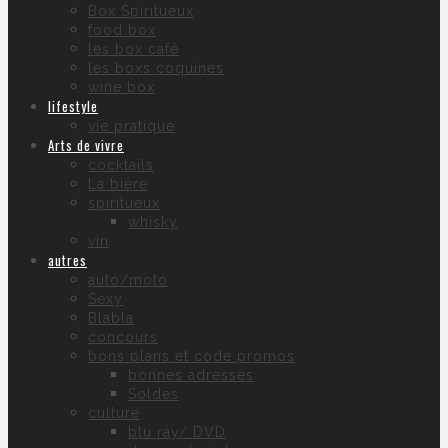
Box Spiritueux
food box
les box café
les boxs coquines
wine box
lifestyle
vie pratique
Arts de vivre
cocktails
La bière
spiritueux
whisky
vin
autres
auto/moto
Sexy
Blabla
concours
bons plans et code promos
bonnes adresses
Soldes
culture
blu ray/ DVD