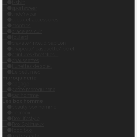
t-shirt
sportswear
unde'rwear
bijoux et accessoires
montres
bracelets cuir
foulard
cravate/ nœud papillon
chapeau/ casquette/ béret
ceintures/bretelles....
chaussettes
Lunettes de soleil
Le petit mec
maroquinerie
bagage
petite maroquinerie
sac homme
Les box homme
beauty box homme
beerbox
Box lifestyle
Box Spiritueux
food box
les box café