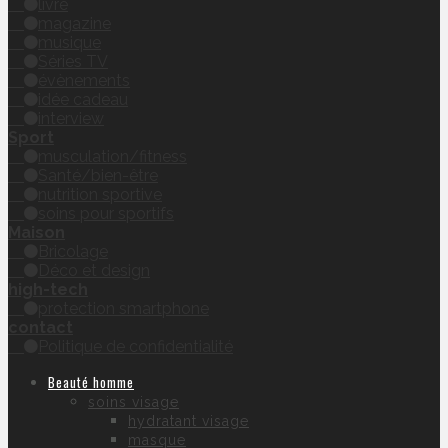
livre
magazine
musique
Séries TV
évènements
idée cadeau
interview
Sport
musculation/fitness
Santé/bien-être
nutrition sportive
soins pour sportifs
Maison
Bricolage
Déco et design
high-tech
protection smartphone
contact
Politique de confidentialité
Beauté homme
soins visage
hydratant visage
masque