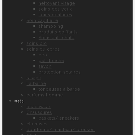
nettoyant visage
soins des yeux
soins dentaires
Soin capillaire
shampoing
produits coiffants
Soins anti-chute
soins bio
soins du corps
déo
gel douche
savon
protection solaires
rasage
La barbe
tondeuses à barbe
parfums homme
mode
beachwear
Chaussures
baskets/ sneakers
chemises
doudoune/ manteau/ blouson