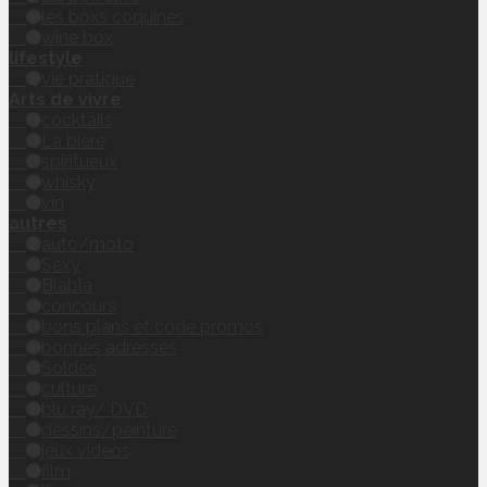
les boxs coquines
wine box
lifestyle
vie pratique
Arts de vivre
cocktails
La bière
spiritueux
whisky
vin
autres
auto/moto
Sexy
Blabla
concours
bons plans et code promos
bonnes adresses
Soldes
culture
blu ray/ DVD
dessins/peinture
jeux vidéos
film