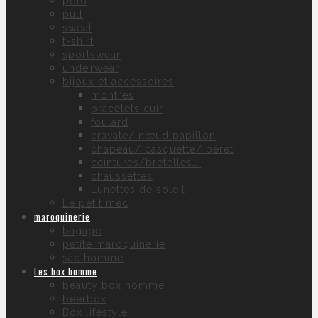
polo
pull
sweat
t-shirt
sportswear
unde’rwear
bijoux et accessoires
montres
bracelets cuir
foulard
cravate/ nœud papillon
chapeau/ casquette/ béret
ceintures/bretelles….
chaussettes
Lunettes de soleil
Le petit mec
maroquinerie
bagage
petite maroquinerie
sac homme
Les box homme
beauty box homme
beerbox
Box lifestyle