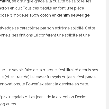
emium
, se distingue grâce à la qualité de sa toile, les
e jacron en cuir. Tous ces détails en font une pièce
ropose 3 modèles 100% coton en
denim selvedge
.
selvedge se caractérise par son extrême solidité. Cette
nnels, ses finitions lui confèrent une solidité et une
e. Le savoir-faire de la marque s’est illustré depuis ses
 (et est restée) le leader français du jean, c’est parce
innovations, le Powerflex étant la dernière en date.
é/prix inégalable. Les jeans de la collection Denim
,99 euros.