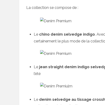
La collection se compose de :
Le
chino denim selvedge indigo
. Ave
certainement le plus mode de la collectio
Le
jean straight denim indigo selved
l’été
Le
denim selvedge au tissage cross