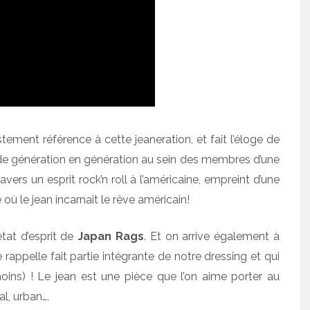
stement référence à cette jeaneration, et fait l’éloge de
de génération en génération au sein des membres d’une
vers un esprit rock’n roll à l’américaine, empreint d’une
où le jean incarnait le rêve américain!
état d’esprit de
Japan Rags
. Et on arrive également à
e rappelle fait partie intégrante de notre dressing et qui
ins) ! Le jean est une pièce que l’on aime porter au
l, urban….