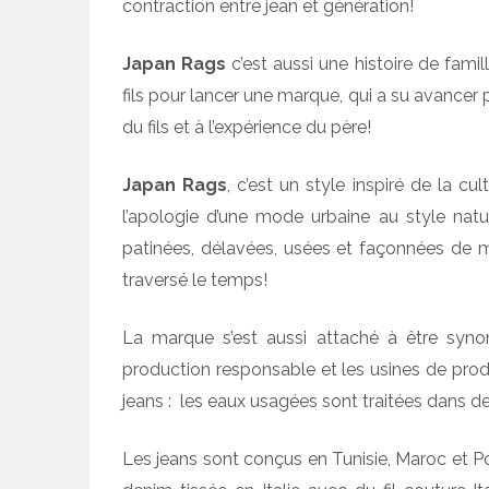
contraction entre jean et génération!
Japan Rags
c’est aussi une histoire de famil
fils pour lancer une marque, qui a su avancer p
du fils et à l’expérience du père!
Japan Rags
, c’est un style inspiré de la c
l’apologie d’une mode urbaine au style natur
patinées, délavées, usées et façonnées de ma
traversé le temps!
La marque s’est aussi attaché à être syno
production responsable et les usines de pro
jeans : les eaux usagées sont traitées dans de
Les jeans sont conçus en Tunisie, Maroc et Po