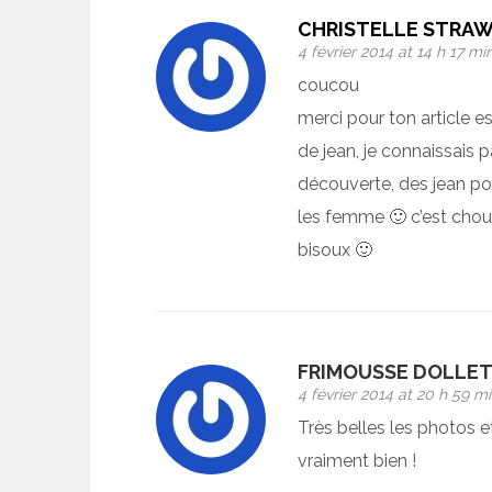
CHRISTELLE STRA
4 février 2014 at 14 h 17 mi
coucou
merci pour ton article es
de jean, je connaissais 
découverte, des jean pou
les femme 🙂 c’est choue
bisoux 🙂
FRIMOUSSE DOLLE
4 février 2014 at 20 h 59 m
Très belles les photos et
vraiment bien !