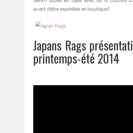
denim tissée en Italie avec du fil couture It
avant d’être expédiée en boutique!!
Japans Rags présentati
printemps-été 2014