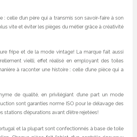
le : celle d’un père qui a transmis son savoir-faire à son
lus vite et éviter les pièges du métier grâce à créativité
ulture fripe et de la mode vintage! La marque fait aussi
ellement vieilli, effet réalisé en employant des toiles
nière à raconter une histoire : celle d’une pièce qui a
nyme de qualité, en privilégiant d’une part un mode
duction sont garanties norme ISO pour le délavage des
s stations d’épurations avant d’être rejetées!
rtugal et la plupart sont confectionnés à base de toile