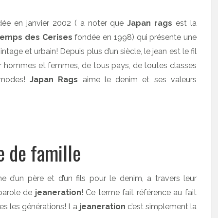
ée en janvier 2002 ( a noter que
Japan rags
est la
Temps des Cerises
fondée en 1998) qui présente une
age et urbain! Depuis plus d’un siècle, le jean est le fil
unir hommes et femmes, de tous pays, de toutes classes
s modes!
Japan Rags
aime le denim et ses valeurs
e de famille
’un père et d’un fils pour le denim, a travers leur
parole de
jeaneration
! Ce terme fait référence au fait
tes les générations! La
jeaneration
c’est simplement la