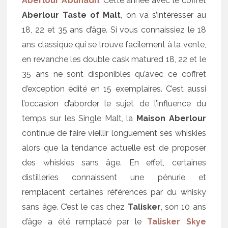
Aberlour A’bunadh
. Cette année avec le coffret
Aberlour Taste of Malt
, on va s’intéresser au
18, 22 et 35 ans d’âge. Si vous connaissiez le 18
ans classique qui se trouve facilement à la vente,
en revanche les double cask matured 18, 22 et le
35 ans ne sont disponibles qu’avec ce coffret
d’exception édité en 15 exemplaires. C’est aussi
l’occasion d’aborder le sujet de l’influence du
temps sur les Single Malt, la
Maison Aberlour
continue de faire vieillir longuement ses whiskies
alors que la tendance actuelle est de proposer
des whiskies sans âge. En effet, certaines
distilleries connaissent une pénurie et
remplacent certaines références par du whisky
sans âge. C’est le cas chez
Talisker
, son 10 ans
d’âge a été remplacé par le
Talisker Skye