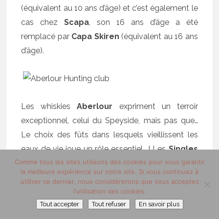
(équivalent au 10 ans d’âge) et c’est également le
cas chez
Scapa
, son 16 ans d’âge a été
remplacé par
Capa Skiren
(équivalent au 16 ans
d’âge).
Les whiskies
Aberlour
expriment un terroir
exceptionnel, celui du Speyside, mais pas que…
Le choix des fûts dans lesquels vieillissent les
eaux de vie joue un rôle essentiel ! Les
Singles
Comme tous les sites utilisons des cookies pour vous garantir
Malts Aberlour
possèdent l’appellation
Single
la meilleure expérience sur notre site. Si vous continuez à
Malt Scotch Whisky
qui impose de faire vieillir
utiliser ce dernier, nous considérerons que vous acceptez
l’eau-de-vie dans des fûts pendant plusieurs
l'utilisation des cookies.
Tout accepter
Tout refuser
En savoir plus
années (3 ans minimum).
Aberlour
se sert de