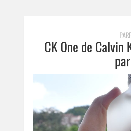
PAR
CK One de Calvin K
par