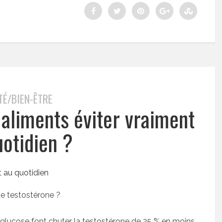
TÉ/BIEN-ÊTRE
 aliments éviter vraiment
uotidien ?
de testostérone ?
de glucose font chuter la testostérone de 25 % en moins