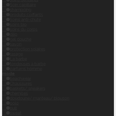
Soin capillaire
shampoing
produits coiffants
Soins anti-chute
soins bio
soins du corps
déo
gel douche
savon
protection solaires
rasage
La barbe
tondeuses à barbe
parfums homme
mode
beachwear
Chaussures
baskets/ sneakers
chemises
doudoune/ manteau/ blouson
polo
pull
sweat