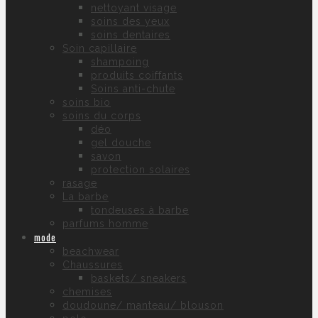
nettoyant visage
soins des yeux
soins dentaires
Soin capillaire
shampoing
produits coiffants
Soins anti-chute
soins bio
soins du corps
déo
gel douche
savon
protection solaires
rasage
La barbe
tondeuses à barbe
parfums homme
mode
beachwear
Chaussures
baskets/ sneakers
chemises
doudoune/ manteau/ blouson