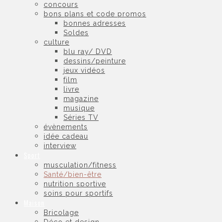
concours
bons plans et code promos
bonnes adresses
Soldes
culture
blu ray/ DVD
dessins/peinture
jeux vidéos
film
livre
magazine
musique
Séries TV
évènements
idée cadeau
interview
Sport
musculation/fitness
Santé/bien-être
nutrition sportive
soins pour sportifs
Maison
Bricolage