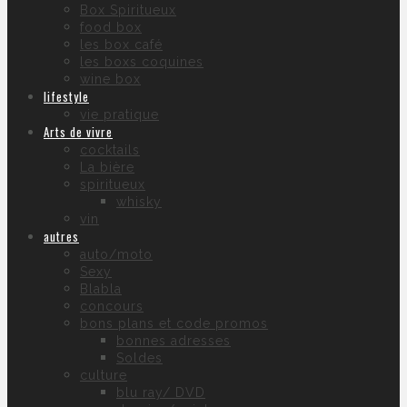
Box Spiritueux
food box
les box café
les boxs coquines
wine box
lifestyle
vie pratique
Arts de vivre
cocktails
La bière
spiritueux
whisky
vin
autres
auto/moto
Sexy
Blabla
concours
bons plans et code promos
bonnes adresses
Soldes
culture
blu ray/ DVD