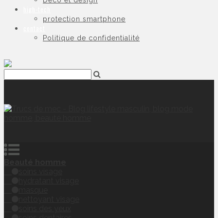
Déco et design
high-tech
protection smartphone
contact
Politique de confidentialité
Beauté homme
soins visage
hydratant visage
masque
nettoyant visage
soins des yeux
soins dentaires