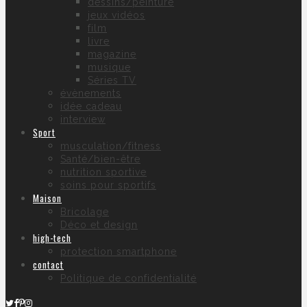
dessins/peinture
jeux vidéos
film
livre
magazine
musique
Séries TV
évènements
idée cadeau
interview
Sport
musculation/fitness
Santé/bien-être
nutrition sportive
soins pour sportifs
Maison
Bricolage
Déco et design
high-tech
protection smartphone
contact
Politique de confidentialité