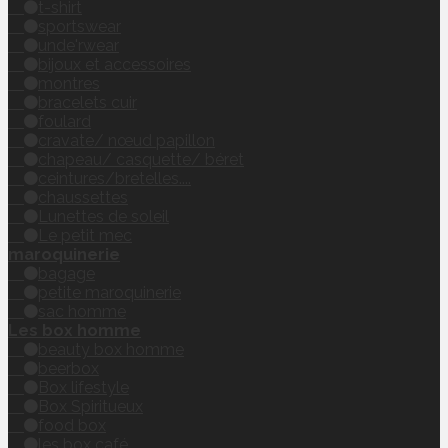
t-shirt
sportswear
unde'rwear
bijoux et accessoires
montres
bracelets cuir
foulard
cravate/ nœud papillon
chapeau/ casquette/ béret
ceintures/bretelles....
chaussettes
Lunettes de soleil
Le petit mec
maroquinerie
bagage
petite maroquinerie
sac homme
Les box homme
beauty box homme
beerbox
Box lifestyle
Box Spiritueux
food box
les box café