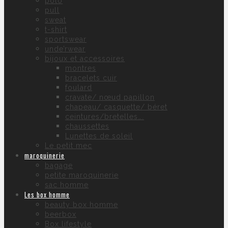
polo
pull
sweat
t-shirt
sportswear
unde’rwear
bijoux et accessoires
montres
bracelets cuir
foulard
cravate/ nœud papillon
chapeau/ casquette/ béret
ceintures/bretelles….
chaussettes
Lunettes de soleil
Le petit mec
maroquinerie
bagage
petite maroquinerie
sac homme
Les box homme
beauty box homme
beerbox
Box lifestyle