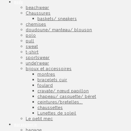
mode
beachwear
Chaussures
baskets/ sneakers
chemises
doudoune/ manteau/ blouson
polo
pull
sweat
t-shirt
sportswear
unde’rwear
bijoux et accessoires
montres
bracelets cuir
foulard
cravate/ nœud papillon
chapeau/ casquette/ béret
ceintures/bretelles….
chaussettes
Lunettes de soleil
Le petit mec
maroquinerie
bagage