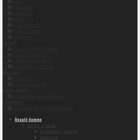
livre
magazine
musique
Séries TV
évènements
idée cadeau
interview
Sport
musculation/fitness
Santé/bien-être
nutrition sportive
soins pour sportifs
Maison
Bricolage
Déco et design
high-tech
protection smartphone
contact
Politique de confidentialité
Beauté homme
soins visage
hydratant visage
masque