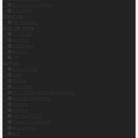
les boxs coquines
wine box
lifestyle
vie pratique
Arts de vivre
cocktails
La bière
spiritueux
whisky
vin
autres
auto/moto
Sexy
Blabla
concours
bons plans et code promos
bonnes adresses
Soldes
culture
blu ray/ DVD
dessins/peinture
jeux vidéos
film