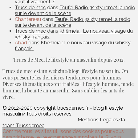
vaut-il vraiment ?
Trucs de mec
dans
Teufel Radio 3sixty remet la radio
sur le devant de la scène
Chantereau
dans
Teufel Radio 3sixty remet la radio
sur le devant de la scène
Trucs de mec
dans
Khêmeia : Le nouveau visage du
whisky français.
Abad
dans
Khêmeia : Le nouveau visage du whisky
français.
Trucs de Mec, le lifestyle au masculin depuis 2012.
Trucs de mec est un webzine/blog lifestyle masculin. On
vous présente les dernières tendances pour hommes.
Diverses thématiques sont traitées : lifestyle homme, mode
homme, la beauté au masculin. Sans oublier les arts de
vivre.
© 2012-2020 copyright trucsdemec.fr - blog lifestyle
masculin/Tous droits réservés
Mentions Légales
/
la
team Trucsdemec
Comme tous les sites utilisons des cookies pour vous
garantir la meilleure expérience sur notre site. Si vous