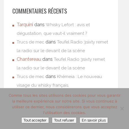
COMMENTAIRES RÉCENTS
Tarquini
dans
Whisky Lefort : avis et
dégustation, que vaut-il vraiment ?
dans
Trucs de mec
Teufel Radio 3sixty remet
la radio sur le devant de la scène
Chantereau
dans
Teufel Radio 3sixty remet
la radio sur le devant de la scène
dans
Trucs de mec
Khêmeia : Le nouveau
visage du whisky français.
Abad
dans
Khêmeia : Le nouveau visage du
Comme tous les sites utilisons des cookies pour vous garantir
la meilleure expérience sur notre site. Si vous continuez à
whisky français.
utiliser ce dernier, nous considérerons que vous acceptez
l'utilisation des cookies.
Tout accepter
Tout refuser
En savoir plus