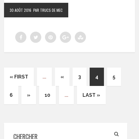
30 AOÛT 2016
PAR TRUCS DE MEC
« FIRST
...
«
3
4
5
6
»
10
...
LAST »
CHERCHER