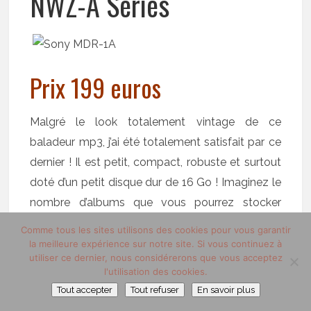
NWZ-A Series
Prix 199 euros
Malgré le look totalement vintage de ce
baladeur mp3, j’ai été totalement satisfait par ce
dernier ! Il est petit, compact, robuste et surtout
doté d’un petit disque dur de 16 Go ! Imaginez le
nombre d’albums que vous pourrez stocker
dedans ! Et si cela ne vous suffit pas, vous avez
Comme tous les sites utilisons des cookies pour vous garantir
la possibilité d’ajouter de la mémoire
la meilleure expérience sur notre site. Si vous continuez à
utiliser ce dernier, nous considérerons que vous acceptez
supplémentaire en insérant une carte SD. Très
l'utilisation des cookies.
pratique, car cette grande capacité de stockage
Tout accepter
Tout refuser
En savoir plus
peut vous permettre de désencombrer votre