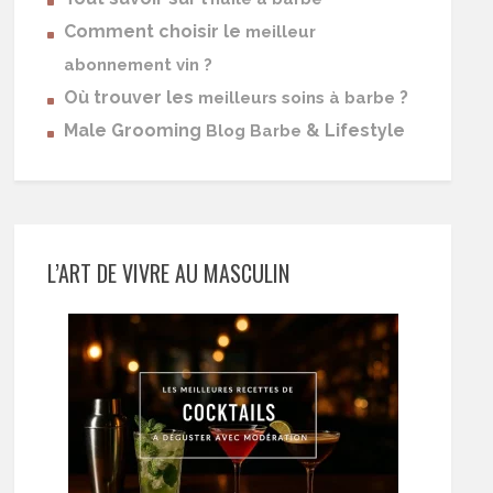
Comment choisir le
meilleur
abonnement vin ?
Où trouver les
?
meilleurs soins à barbe
Male Grooming
& Lifestyle
Blog Barbe
L’ART DE VIVRE AU MASCULIN