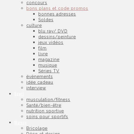
concours
bons plans et code promos
bonnes adresses
Soldes
culture
blu ray/ DVD
dessins/peinture
jeux vidéos
film
livre
magazine
musique
Séries TV
évènements
idée cadeau
interview
Sport
musculation/fitness
Santé/bien-être
nutrition sportive
soins pour sportifs
Maison
Bricolage