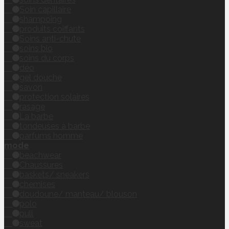
Soin capillaire
shampoing
produits coiffants
Soins anti-chute
soins bio
soins du corps
déo
gel douche
savon
protection solaires
rasage
La barbe
tondeuses à barbe
parfums homme
mode
beachwear
Chaussures
baskets/ sneakers
chemises
doudoune/ manteau/ blouson
polo
pull
sweat