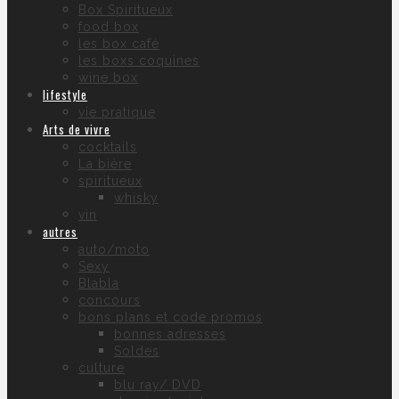
Box Spiritueux
food box
les box café
les boxs coquines
wine box
lifestyle
vie pratique
Arts de vivre
cocktails
La bière
spiritueux
whisky
vin
autres
auto/moto
Sexy
Blabla
concours
bons plans et code promos
bonnes adresses
Soldes
culture
blu ray/ DVD