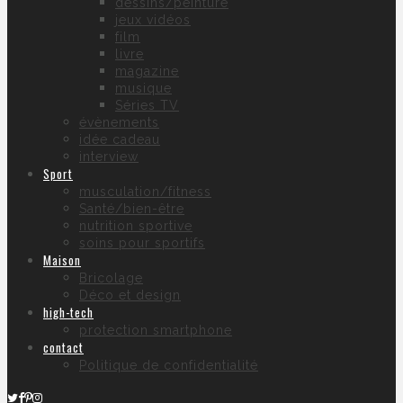
dessins/peinture
jeux vidéos
film
livre
magazine
musique
Séries TV
évènements
idée cadeau
interview
Sport
musculation/fitness
Santé/bien-être
nutrition sportive
soins pour sportifs
Maison
Bricolage
Déco et design
high-tech
protection smartphone
contact
Politique de confidentialité