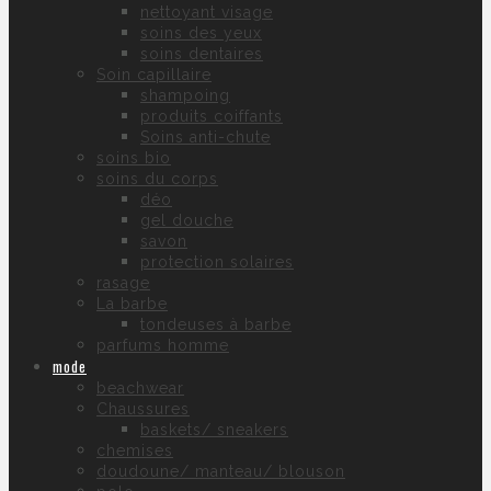
nettoyant visage
soins des yeux
soins dentaires
Soin capillaire
shampoing
produits coiffants
Soins anti-chute
soins bio
soins du corps
déo
gel douche
savon
protection solaires
rasage
La barbe
tondeuses à barbe
parfums homme
mode
beachwear
Chaussures
baskets/ sneakers
chemises
doudoune/ manteau/ blouson