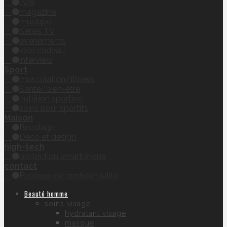
livre
magazine
musique
Séries TV
évènements
idée cadeau
interview
Sport
musculation/fitness
Santé/bien-être
nutrition sportive
soins pour sportifs
Maison
Bricolage
Déco et design
high-tech
protection smartphone
contact
Politique de confidentialité
Beauté homme
soins visage
hydratant visage
masque