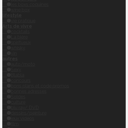
les boxs coquines
wine box
lifestyle
vie pratique
Arts de vivre
cocktails
La bière
spiritueux
whisky
vin
autres
auto/moto
Sexy
Blabla
concours
bons plans et code promos
bonnes adresses
Soldes
culture
blu ray/ DVD
dessins/peinture
jeux vidéos
film