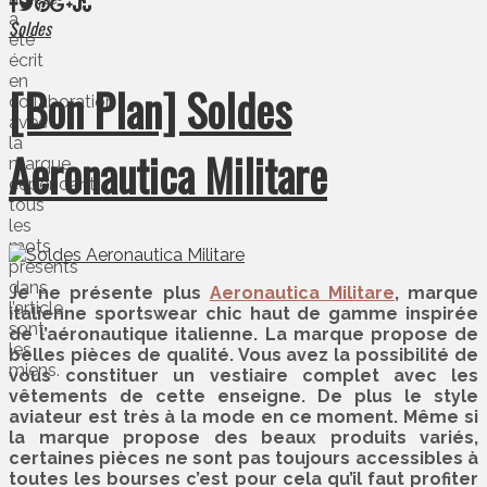
a
Soldes
été
écrit
en
[Bon Plan] Soldes
collaboration
avec
la
Aeronautica Militare
marque,
cependant
tous
les
mots
présents
dans
Je ne présente plus
Aeronautica Militare
, marque
l’article
italienne sportswear chic haut de gamme inspirée
sont
de l’aéronautique italienne. La marque propose de
les
belles pièces de qualité. Vous avez la possibilité de
miens.
vous constituer un vestiaire complet avec les
vêtements de cette enseigne. De plus le style
aviateur est très à la mode en ce moment. Même si
la marque propose des beaux produits variés,
certaines pièces ne sont pas toujours accessibles à
toutes les bourses c’est pour cela qu’il faut profiter