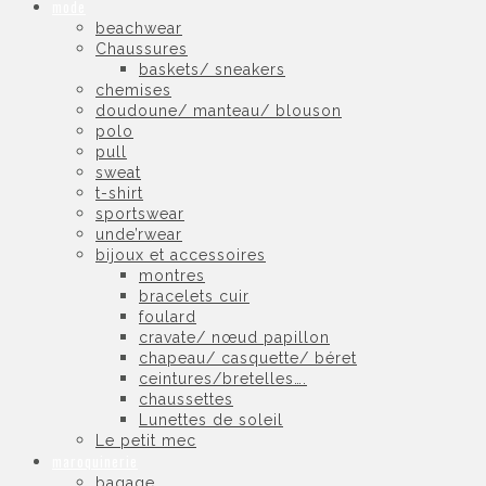
mode
beachwear
Chaussures
baskets/ sneakers
chemises
doudoune/ manteau/ blouson
polo
pull
sweat
t-shirt
sportswear
unde’rwear
bijoux et accessoires
montres
bracelets cuir
foulard
cravate/ nœud papillon
chapeau/ casquette/ béret
ceintures/bretelles….
chaussettes
Lunettes de soleil
Le petit mec
maroquinerie
bagage