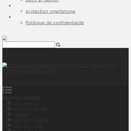
Déco et design
high-tech
protection smartphone
contact
Politique de confidentialité
Beauté homme
soins visage
hydratant visage
masque
nettoyant visage
soins des yeux
soins dentaires