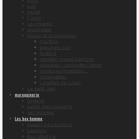
polo
pull
sweat
t-shirt
sportswear
unde’rwear
bijoux et accessoires
montres
bracelets cuir
foulard
cravate/ nœud papillon
chapeau/ casquette/ béret
ceintures/bretelles….
chaussettes
Lunettes de soleil
Le petit mec
maroquinerie
bagage
petite maroquinerie
sac homme
Les box homme
beauty box homme
beerbox
Box lifestyle