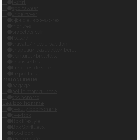
t-shirt
sportswear
unde'rwear
bijoux et accessoires
montres
bracelets cuir
foulard
cravate/ nœud papillon
chapeau/ casquette/ béret
ceintures/bretelles....
chaussettes
Lunettes de soleil
Le petit mec
maroquinerie
bagage
petite maroquinerie
sac homme
Les box homme
beauty box homme
beerbox
Box lifestyle
Box Spiritueux
food box
les box café