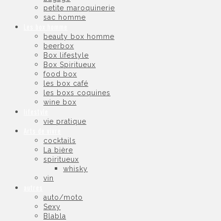
petite maroquinerie
sac homme
Les box homme
beauty box homme
beerbox
Box lifestyle
Box Spiritueux
food box
les box café
les boxs coquines
wine box
lifestyle
vie pratique
Arts de vivre
cocktails
La bière
spiritueux
whisky
vin
autres
auto/moto
Sexy
Blabla