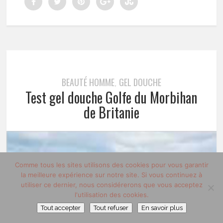
BEAUTÉ HOMME
GEL DOUCHE
,
Test gel douche Golfe du Morbihan
de Britanie
Comme tous les sites utilisons des cookies pour vous garantir
la meilleure expérience sur notre site. Si vous continuez à
utiliser ce dernier, nous considérerons que vous acceptez
l'utilisation des cookies.
Tout accepter
Tout refuser
En savoir plus