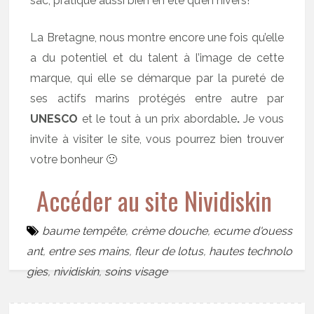
sac, pratique aussi bien en été qu’en hivers!
La Bretagne, nous montre encore une fois qu’elle
a du potentiel et du talent à l’image de cette
marque, qui elle se démarque par la pureté de
ses actifs marins protégés entre autre par
UNESCO
et le tout à un prix abordable
.
Je vous
invite à visiter le site, vous pourrez bien trouver
votre bonheur 🙂
Accéder au site Nividiskin
baume tempête
,
crème douche
,
ecume d'ouess
ant
,
entre ses mains
,
fleur de lotus
,
hautes technolo
gies
,
nividiskin
,
soins visage