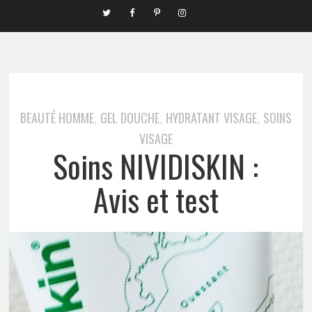
BEAUTÉ HOMME
GEL DOUCHE
HYDRATANT VISAGE
SOINS
,
,
,
VISAGE
Soins NIVIDISKIN :
Avis et test