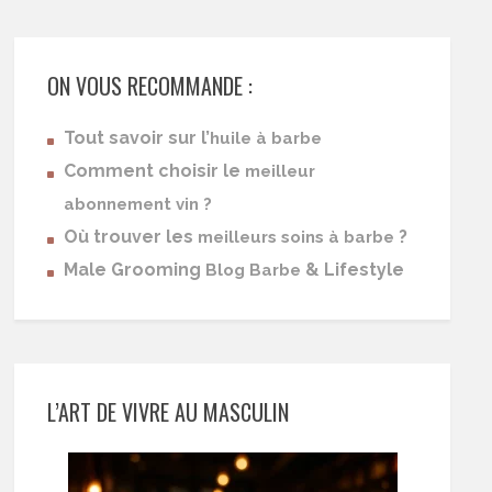
ON VOUS RECOMMANDE :
Tout savoir sur l’
huile à barbe
Comment choisir le
meilleur
abonnement vin ?
Où trouver les
?
meilleurs soins à barbe
Male Grooming
& Lifestyle
Blog Barbe
L’ART DE VIVRE AU MASCULIN