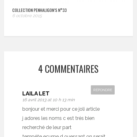
COLLECTION PENHALIGON’S N°33
6 octobre 2015
4 COMMENTAIRES
RÉPONDRE
LAILA LET
16 avril 2013 at 10 h 13 min
bonjour et merci pour ce joli article
j adores les noms c est trés bien
recherché de leur part
tempéte ecume d ouessant on serait