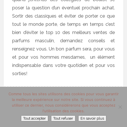
poser la question d’un éventuel prochain achat.
Sortir des classiques et éviter de porter ce que
tout le monde porte, de temps en temps c’est
bien d’éviter le top 10 des meilleurs ventes de
parfums masculin, demandez conseils et
renseignez vous. Un bon parfum sera, pour vous
et pour vos hommes mesdames, un élément
indispensable dans votre quotidien et pour vos
sorties!
Comme tous les sites utilisons des cookies pour vous garantir
la meilleure expérience sur notre site. Si vous continuez à
18 AOÛT 2012
PAR TRUCS DE MEC
utiliser ce dernier, nous considérerons que vous acceptez
l'utilisation des cookies.
Tout accepter
Tout refuser
En savoir plus