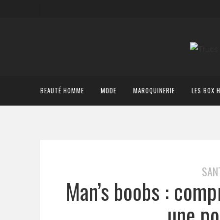
BEAUTÉ HOMME
MODE
MAROQUINERIE
LES BOX 
SAN
Man’s boobs : compr
une poi