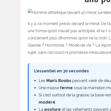
Il y a ce moment précis devant le miroir. De fa
une forme qu’on n’avait pas anticipée, et le t-s
concernent plus d’hommes qu’on ne le croit. La 
Glande ? Hormones ? Mode de vie ? La réponse
sujet, sans raccourci ni promesse miraculeuse
L’essentiel en 30 secondes
Les
Man’s Boobs
peuvent venir de deu
Une masse
ferme
sous le mamelon mé
Si c’est surtout de la graisse, la base res
modéré
.
La
posture
et les vêtements peuvent a