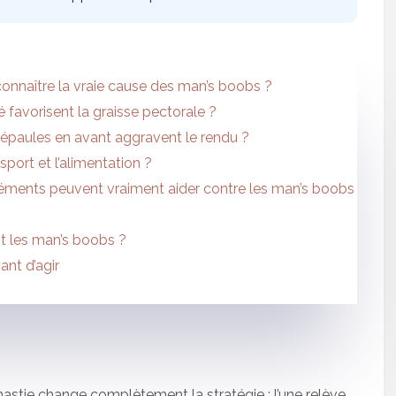
nnaître la vraie cause des man’s boobs ?
é favorisent la graisse pectorale ?
 épaules en avant aggravent le rendu ?
port et l’alimentation ?
éments peuvent vraiment aider contre les man’s boobs
t les man’s boobs ?
ant d’agir
astie change complètement la stratégie : l’une relève