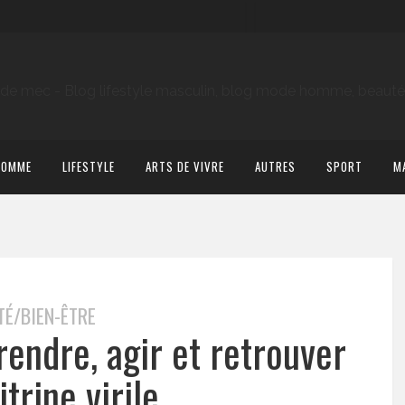
HOMME
LIFESTYLE
ARTS DE VIVRE
AUTRES
SPORT
M
TÉ/BIEN-ÊTRE
endre, agir et retrouver
trine virile