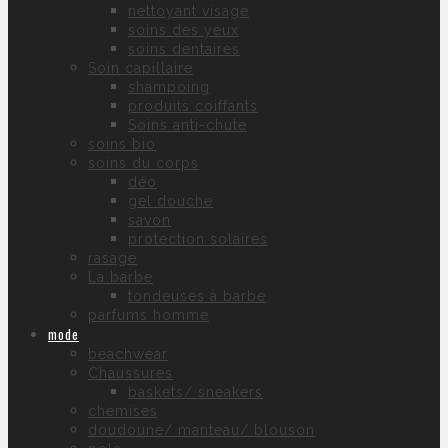
nettoyant visage
soins des yeux
soins dentaires
Soin capillaire
shampoing
produits coiffants
Soins anti-chute
soins bio
soins du corps
déo
gel douche
savon
protection solaires
rasage
La barbe
tondeuses à barbe
parfums homme
mode
beachwear
Chaussures
baskets/ sneakers
chemises
doudoune/ manteau/ blouson