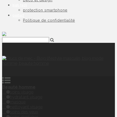
Déco et design
high-tech
protection smartphone
contact
Politique de confidentialité
Beauté homme
soins visage
hydratant visage
masque
nettoyant visage
soins des yeux
soins dentaires