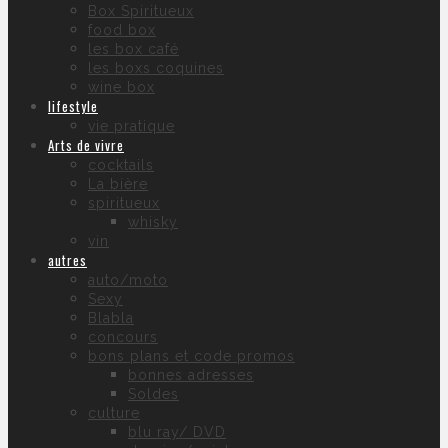
Box Spiritueux
food box
les box café
les boxs coquines
wine box
lifestyle
vie pratique
Arts de vivre
cocktails
La bière
spiritueux
whisky
vin
autres
auto/moto
Sexy
Blabla
concours
bons plans et code promos
bonnes adresses
Soldes
culture
blu ray/ DVD