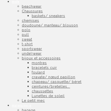
mode
beachwear
Chaussures
baskets/ sneakers
chemises
doudoune/ manteau/ blouson
polo
pull
sweat
t-shirt
sportswear
unde’rwear
bijoux et accessoires
montres
bracelets cuir
foulard
cravate/ nœud papillon
chapeau/ casquette/ béret
ceintures/bretelles….
chaussettes
Lunettes de soleil
Le petit mec
maroquinerie
bagage