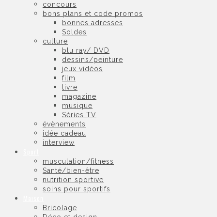
concours
bons plans et code promos
bonnes adresses
Soldes
culture
blu ray/ DVD
dessins/peinture
jeux vidéos
film
livre
magazine
musique
Séries TV
évènements
idée cadeau
interview
Sport
musculation/fitness
Santé/bien-être
nutrition sportive
soins pour sportifs
Maison
Bricolage