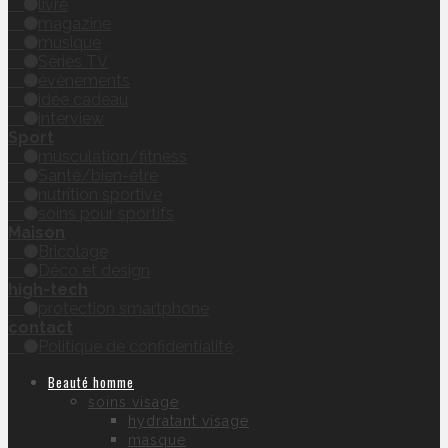
livre
magazine
musique
Séries TV
évènements
idée cadeau
interview
Sport
musculation/fitness
Santé/bien-être
nutrition sportive
soins pour sportifs
Maison
Bricolage
Déco et design
high-tech
protection smartphone
contact
Politique de confidentialité
Beauté homme
soins visage
hydratant visage
masque