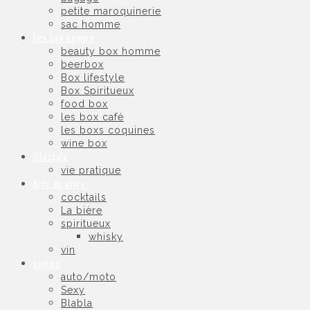
petite maroquinerie
sac homme
Les box homme
beauty box homme
beerbox
Box lifestyle
Box Spiritueux
food box
les box café
les boxs coquines
wine box
lifestyle
vie pratique
Arts de vivre
cocktails
La bière
spiritueux
whisky
vin
autres
auto/moto
Sexy
Blabla