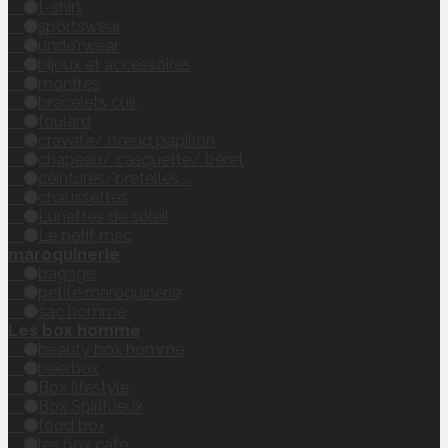
t-shirt
sportswear
unde'rwear
bijoux et accessoires
montres
bracelets cuir
foulard
cravate/ nœud papillon
chapeau/ casquette/ béret
ceintures/bretelles....
chaussettes
Lunettes de soleil
Le petit mec
maroquinerie
bagage
petite maroquinerie
sac homme
Les box homme
beauty box homme
beerbox
Box lifestyle
Box Spiritueux
food box
les box café