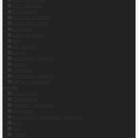
Soin capillaire
shampoing
produits coiffants
Soins anti-chute
soins bio
soins du corps
déo
gel douche
savon
protection solaires
rasage
La barbe
tondeuses à barbe
parfums homme
mode
beachwear
Chaussures
baskets/ sneakers
chemises
doudoune/ manteau/ blouson
polo
pull
sweat