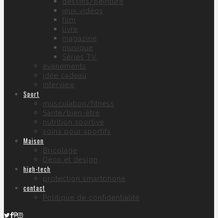
dessins/peinture
jeux vidéos
film
livre
magazine
musique
Séries TV
évènements
idée cadeau
interview
Sport
musculation/fitness
Santé/bien-être
nutrition sportive
soins pour sportifs
Maison
Bricolage
Déco et design
high-tech
protection smartphone
contact
Politique de confidentialité