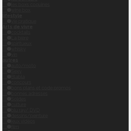
les boxs coquines
wine box
lifestyle
vie pratique
Arts de vivre
cocktails
La bière
spiritueux
whisky
vin
autres
auto/moto
Sexy
Blabla
concours
bons plans et code promos
bonnes adresses
Soldes
culture
blu ray/ DVD
dessins/peinture
jeux vidéos
film