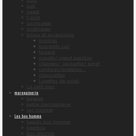
polo
pull
sweat
t-shirt
sportswear
unde’rwear
bijoux et accessoires
montres
bracelets cuir
foulard
cravate/ nœud papillon
chapeau/ casquette/ béret
ceintures/bretelles….
chaussettes
Lunettes de soleil
Le petit mec
maroquinerie
bagage
petite maroquinerie
sac homme
Les box homme
beauty box homme
beerbox
Box lifestyle