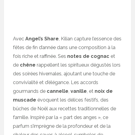
Avec
Angel’s Share
, Kilian capture l’essence des
fêtes de fin d’année dans une composition à la
fois riche et raffinée. Ses
notes de cognac
et
de
chêne
rappellent les spiritueux dégustés lors
des soirées hivernales, ajoutant une touche de
convivialité et d’élégance. Les accords
gourmands de
cannelle
,
vanille
, et
noix de
muscade
évoquent les délices festifs, des
bûches de Noël aux recettes traditionnelles de
famille. Inspiré par la « part des anges », ce
parfum s’imprègne de la profondeur et de la
chaleur des caves à alcool, symboles de