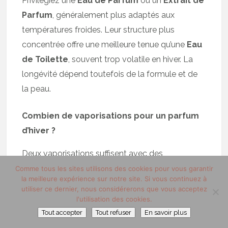
Privilégiez une
Eau de Parfum
ou un
Extrait de
Parfum
, généralement plus adaptés aux
températures froides. Leur structure plus
concentrée offre une meilleure tenue qu’une
Eau
de Toilette
, souvent trop volatile en hiver. La
longévité dépend toutefois de la formule et de
la peau.
Combien de vaporisations pour un parfum
d’hiver ?
Deux vaporisations suffisent avec des
compositions intenses. Une sur le cou, une sur le
Comme tous les sites utilisons des cookies pour vous garantir
la meilleure expérience sur notre site. Si vous continuez à
torse ou les poignets. Le froid ralentit
utiliser ce dernier, nous considérerons que vous acceptez
l’évaporation : inutile de sur-doser. Un parfum
l'utilisation des cookies.
bien construit reste perceptible sans excès.
Tout accepter
Tout refuser
En savoir plus