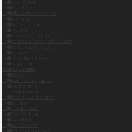
sportswear
unde'rwear
bijoux et accessoires
montres
bracelets cuir
foulard
cravate/ nœud papillon
chapeau/ casquette/ béret
ceintures/bretelles....
chaussettes
Lunettes de soleil
Le petit mec
maroquinerie
bagage
petite maroquinerie
sac homme
Les box homme
beauty box homme
beerbox
Box lifestyle
Box Spiritueux
food box
les box café
les boxs coquines