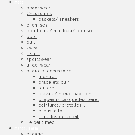
mode
beachwear
Chaussures
baskets/ sneakers
chemises
doudoune/ manteau/ blouson
polo
pull
sweat
t-shirt
sportswear
unde’rwear
bijoux et accessoires
montres
bracelets cuir
foulard
cravate/ nœud papillon
chapeau/ casquette/ béret
ceintures/bretelles….
chaussettes
Lunettes de soleil
Le petit mec
maroquinerie
bagage