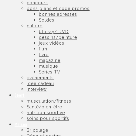
concours
bons plans et code promos
bonnes adresses
Soldes
culture
blu ray/ DVD
dessins/peinture
jeux vidéos
film
livre
magazine
musique
Séries TV
évènements
idée cadeau
interview
Sport
musculation/fitness
Santé/bien-être
nutrition sportive
soins pour sportifs
Maison
Bricolage