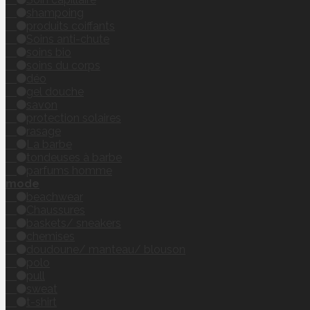
shampoing
produits coiffants
Soins anti-chute
soins bio
soins du corps
déo
gel douche
savon
protection solaires
rasage
La barbe
tondeuses à barbe
parfums homme
mode
beachwear
Chaussures
baskets/ sneakers
chemises
doudoune/ manteau/ blouson
polo
pull
sweat
t-shirt