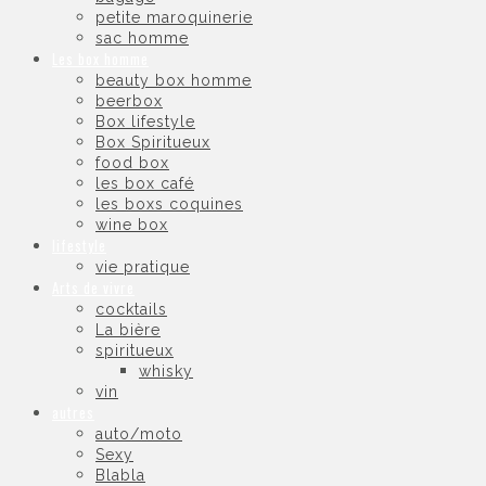
petite maroquinerie
sac homme
Les box homme
beauty box homme
beerbox
Box lifestyle
Box Spiritueux
food box
les box café
les boxs coquines
wine box
lifestyle
vie pratique
Arts de vivre
cocktails
La bière
spiritueux
whisky
vin
autres
auto/moto
Sexy
Blabla