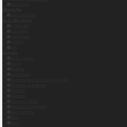
wine box
lifestyle
vie pratique
Arts de vivre
cocktails
La bière
spiritueux
whisky
vin
autres
auto/moto
Sexy
Blabla
concours
bons plans et code promos
bonnes adresses
Soldes
culture
blu ray/ DVD
dessins/peinture
jeux vidéos
film
livre