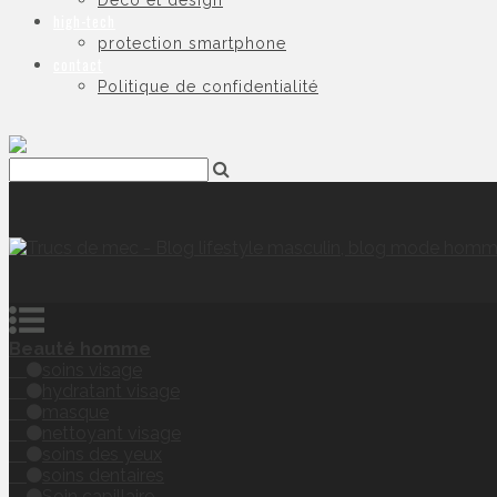
Déco et design
high-tech
protection smartphone
contact
Politique de confidentialité
Beauté homme
soins visage
hydratant visage
masque
nettoyant visage
soins des yeux
soins dentaires
Soin capillaire